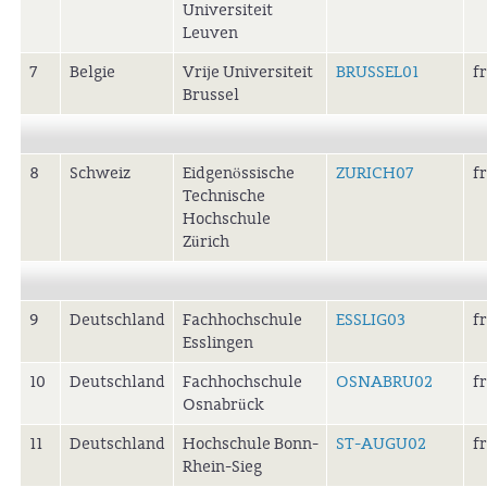
Universiteit
Leuven
7
Belgie
Vrije Universiteit
BRUSSEL01
f
Brussel
8
Schweiz
Eidgenössische
ZURICH07
f
Technische
Hochschule
Zürich
9
Deutschland
Fachhochschule
ESSLIG03
f
Esslingen
10
Deutschland
Fachhochschule
OSNABRU02
f
Osnabrück
11
Deutschland
Hochschule Bonn-
ST-AUGU02
f
Rhein-Sieg