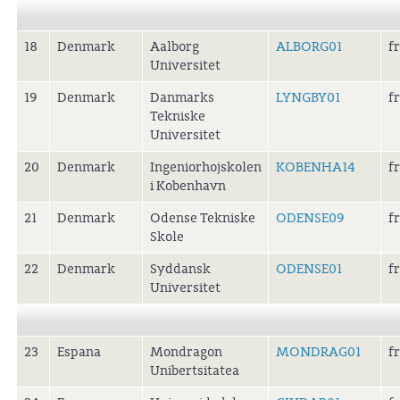
18
Denmark
Aalborg
ALBORG01
f
Universitet
19
Denmark
Danmarks
LYNGBY01
f
Tekniske
Universitet
20
Denmark
Ingeniorhojskolen
KOBENHA14
f
i Kobenhavn
21
Denmark
Odense Tekniske
ODENSE09
f
Skole
22
Denmark
Syddansk
ODENSE01
f
Universitet
23
Espana
Mondragon
MONDRAG01
f
Unibertsitatea