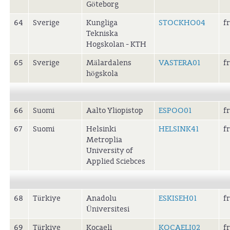
Göteborg
64
Sverige
Kungliga
STOCKHO04
f
Tekniska
Hogskolan - KTH
65
Sverige
Mälardalens
VASTERA01
f
högskola
66
Suomi
Aalto Yliopistop
ESPOO01
f
67
Suomi
Helsinki
HELSINK41
f
Metroplia
University of
Applied Sciebces
68
Türkiye
Anadolu
ESKISEH01
f
Üniversitesi
69
Türkiye
Kocaeli
KOCAELI02
f