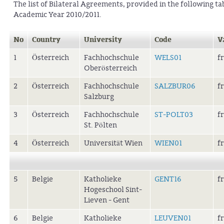
The list of Bilateral Agreements, provided in the following tab
Academic Year 2010/2011.
No
Country
University
Code
V
1
Österreich
Fachhochschule
WELS01
f
Oberösterreich
2
Österreich
Fachhochschule
SALZBUR06
f
Salzburg
3
Österreich
Fachhochschule
ST-POLT03
f
St. Pölten
4
Österreich
Universität Wien
WIEN01
f
5
Belgie
Katholieke
GENT16
f
Hogeschool Sint-
Lieven - Gent
6
Belgie
Katholieke
LEUVEN01
f