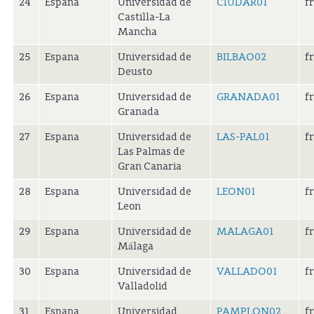
24
Espana
Universidad de
CIUDAR01
f
Castilla-La
Mancha
25
Espana
Universidad de
BILBAO02
f
Deusto
26
Espana
Universidad de
GRANADA01
f
Granada
27
Espana
Universidad de
LAS-PAL01
f
Las Palmas de
Gran Canaria
28
Espana
Universidad de
LEON01
f
Leon
29
Espana
Universidad de
MALAGA01
f
Málaga
30
Espana
Universidad de
VALLADO01
f
Valladolid
31
Espana
Universidad
PAMPLON02
f