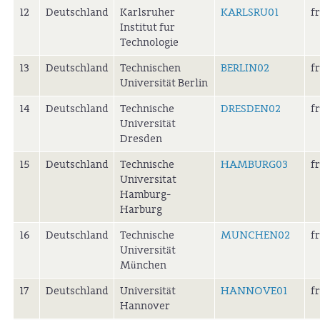
12
Deutschland
Karlsruher
KARLSRU01
f
Institut fur
Technologie
13
Deutschland
Technischen
BERLIN02
f
Universität Berlin
14
Deutschland
Technische
DRESDEN02
f
Universität
Dresden
15
Deutschland
Technische
HAMBURG03
f
Universitat
Hamburg-
Harburg
16
Deutschland
Technische
MUNCHEN02
f
Universität
München
17
Deutschland
Universität
HANNOVE01
f
Hannover