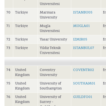
Universitesi
70
Türkiye
Marmara
ISTANBU05
f
University
71
Türkiye
Mugla
MUGLA01
f
Universitesi
72
Türkiye
Yasar University
IZMIR05
f
73
Türkiye
Yildiz Teknik
ISTANBUL07
f
Üniversitesi
74
United
Coventry
COVENTR02
f
Kingdom
University
75
United
University of
SOUTHAM01
f
Kingdom
Southampton
76
United
University of
GUILDFO01
f
Kingdom
Surrey -