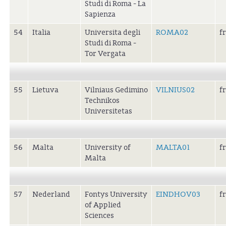
Studi di Roma - La
Sapienza
54
Italia
Universita degli
ROMA02
f
Studi di Roma -
Tor Vergata
55
Lietuva
Vilniaus Gedimino
VILNIUS02
f
Technikos
Universitetas
56
Malta
University of
MALTA01
f
Malta
57
Nederland
Fontys University
EINDHOV03
f
of Applied
Sciences