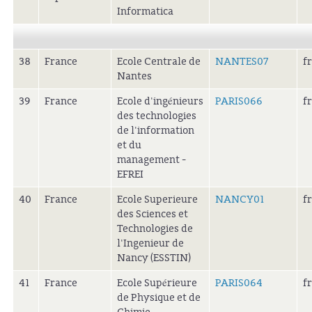
Informatica
38
France
Ecole Centrale de
NANTES07
f
Nantes
39
France
Ecole d'ingénieurs
PARIS066
f
des technologies
de l'information
et du
management -
EFREI
40
France
Ecole Superieure
NANCY01
f
des Sciences et
Technologies de
l'Ingenieur de
Nancy (ESSTIN)
41
France
Ecole Supérieure
PARIS064
f
de Physique et de