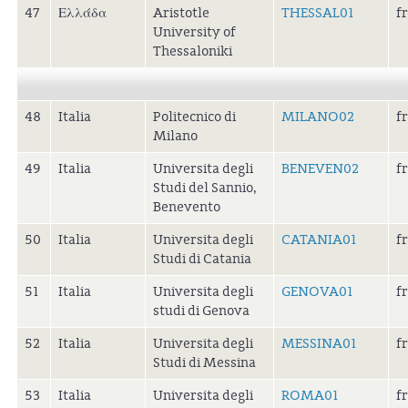
47
Ελλάδα
Aristotle
THESSAL01
f
University of
Thessaloniki
48
Italia
Politecnico di
MILANO02
f
Milano
49
Italia
Universita degli
BENEVEN02
f
Studi del Sannio,
Benevento
50
Italia
Universita degli
CATANIA01
f
Studi di Catania
51
Italia
Universita degli
GENOVA01
f
studi di Genova
52
Italia
Universita degli
MESSINA01
f
Studi di Messina
53
Italia
Universita degli
ROMA01
f