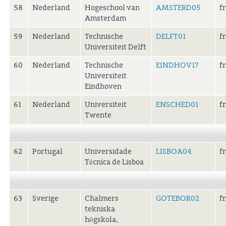
58
Nederland
Hogeschool van
AMSTERD05
f
Amsterdam
59
Nederland
Technische
DELFT01
f
Universiteit Delft
60
Nederland
Technische
EINDHOV17
f
Universiteit
Eindhoven
61
Nederland
Universiteit
ENSCHED01
f
Twente
62
Portugal
Universidade
LISBOA04
f
Técnica de Lisboa
63
Sverige
Chalmers
GOTEBOR02
f
tekniska
högskola,