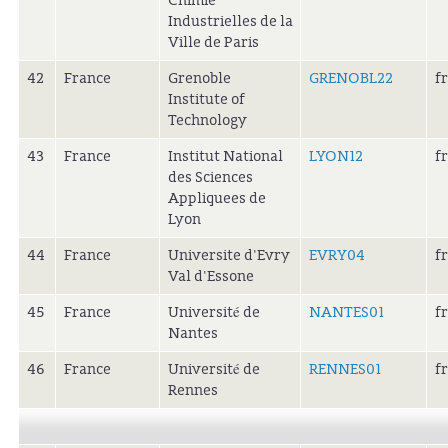
Chimie
Industrielles de la
Ville de Paris
42
France
Grenoble
GRENOBL22
f
Institute of
Technology
43
France
Institut National
LYON12
f
des Sciences
Appliquees de
Lyon
44
France
Universite d'Evry
EVRY04
f
Val d'Essone
45
France
Université de
NANTES01
f
Nantes
46
France
Université de
RENNES01
f
Rennes