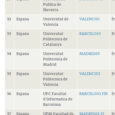
Publica de
Navarra
32
Espana
Universitat de
VALENCI01
f
Valencia
33
Espana
Universitat
BARCELO03
f
Politecnica de
Catalunya
34
Espana
Universitat
MADRID05
f
Politecnica de
Madrid
35
Espana
Universitat
VALENCI02
f
Politecnica de
Valencia
36
Espana
UPC.Facultat
BARCELO03.FIB
f
d'Informatica de
Barcelona
37
Espana
UPM.Facultad de
MADRID05.FI
f