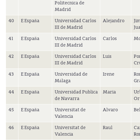
Politecnica de
Madrid
40
E España
Universidad Carlos
Alejandro
Ji
III de Madrid
Ju
41
E España
Universidad Carlos
Carlos
Mo
III de Madrid
42
E España
Universidad Carlos
Luis
Po
III de Madrid
Cr
43
E España
Universidad de
Irene
Ro
Málaga
Gr
44
E España
Universidad Publica
Maria
Ur
de Navarra
Or
45
E España
Universitat de
Alvaro
Be
Valencia
46
E España
Universitat de
Raul
Ca
Valencia
Ro