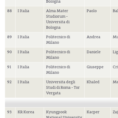
Bologna
88
I Italia
Alma Mater
Paolo
Ba
Studiorum -
Universita di
Bologna
89
I Italia
Politecnico di
Andrea
Mu
Milano
90
I Italia
Politecnico di
Daniele
Li
Milano
91
I Italia
Politecnico di
Giuseppe
Cri
Milano
92
I Italia
Universita degli
Khaled
Me
Studi di Roma - Tor
Vergata
93
KR Korea
Kyungpook
Kacper
Za
National University