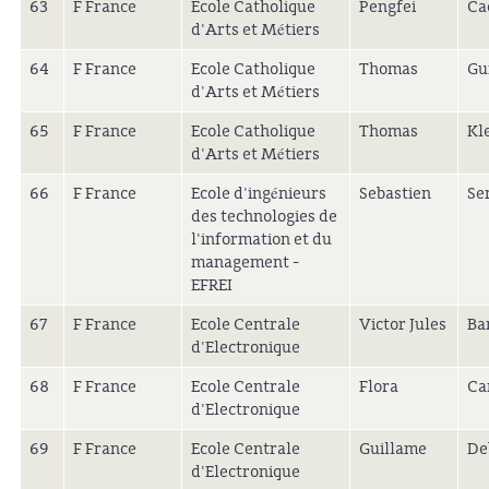
63
F France
Ecole Catholique
Pengfei
Ca
d'Arts et Métiers
64
F France
Ecole Catholique
Thomas
Gu
d'Arts et Métiers
65
F France
Ecole Catholique
Thomas
Kl
d'Arts et Métiers
66
F France
Ecole d'ingénieurs
Sebastien
Se
des technologies de
l'information et du
management -
EFREI
67
F France
Ecole Centrale
Victor Jules
Ba
d'Electronique
68
F France
Ecole Centrale
Flora
Ca
d'Electronique
69
F France
Ecole Centrale
Guillame
De
d'Electronique