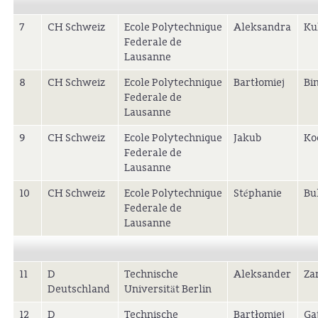
7
CH Schweiz
Ecole Polytechnique
Aleksandra
Ku
Federale de
Lausanne
8
CH Schweiz
Ecole Polytechnique
Bartłomiej
Bi
Federale de
Lausanne
9
CH Schweiz
Ecole Polytechnique
Jakub
Ko
Federale de
Lausanne
10
CH Schweiz
Ecole Polytechnique
Stéphanie
Bu
Federale de
Lausanne
11
D
Technische
Aleksander
Za
Deutschland
Universität Berlin
12
D
Technische
Bartłomiej
Ga