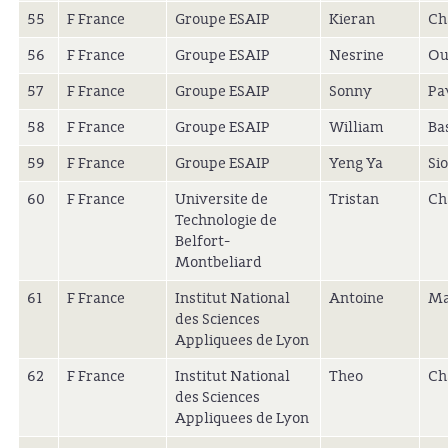
55
F France
Groupe ESAIP
Kieran
Ch
56
F France
Groupe ESAIP
Nesrine
Ou
57
F France
Groupe ESAIP
Sonny
Pa
58
F France
Groupe ESAIP
William
Ba
59
F France
Groupe ESAIP
Yeng Ya
Si
60
F France
Universite de
Tristan
Ch
Technologie de
Belfort-
Montbeliard
61
F France
Institut National
Antoine
Ma
des Sciences
Appliquees de Lyon
62
F France
Institut National
Theo
Ch
des Sciences
Appliquees de Lyon