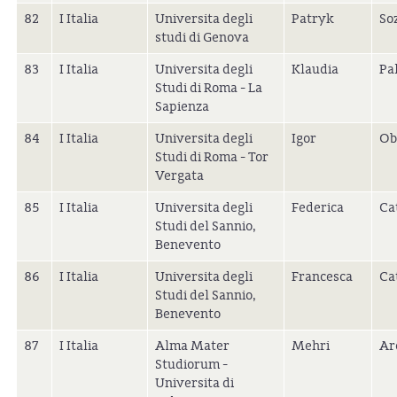
82
I Italia
Universita degli
Patryk
So
studi di Genova
83
I Italia
Universita degli
Klaudia
Pa
Studi di Roma - La
Sapienza
84
I Italia
Universita degli
Igor
Ob
Studi di Roma - Tor
Vergata
85
I Italia
Universita degli
Federica
Ca
Studi del Sannio,
Benevento
86
I Italia
Universita degli
Francesca
Ca
Studi del Sannio,
Benevento
87
I Italia
Alma Mater
Mehri
Ar
Studiorum -
Universita di