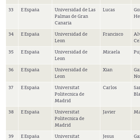
33
E España
Universidad de Las
Lucas
Go
Palmas de Gran
He
Canaria
34
E España
Universidad de
Francisco
Al
Leon
Cel
35
E España
Universidad de
Micaela
Pu
Leon
36
E España
Universidad de
Xian
Ga
Leon
No
37
E España
Universitat
Carlos
Sa
Politecnica de
Bl
Madrid
38
E España
Universitat
Javier
Ma
Politecnica de
Madrid
39
E España
Universitat
Jesus
Ga