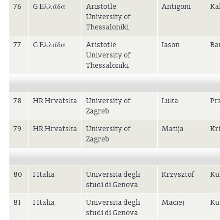
76
G Ελλάδα
Aristotle
Antigoni
Ka
University of
Thessaloniki
77
G Ελλάδα
Aristotle
Iason
Ba
University of
Thessaloniki
78
HR Hrvatska
University of
Luka
Prz
Zagreb
79
HR Hrvatska
University of
Matija
Kr
Zagreb
80
I Italia
Universita degli
Krzysztof
Ku
studi di Genova
81
I Italia
Universita degli
Maciej
Ku
studi di Genova