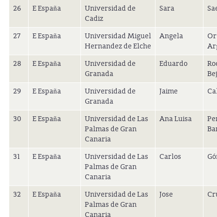
26
E España
Universidad de
Sara
Sa
Cadiz
27
E España
Universidad Miguel
Angela
Or
Hernandez de Elche
Ar
28
E España
Universidad de
Eduardo
Ro
Granada
Be
29
E España
Universidad de
Jaime
Cal
Granada
30
E España
Universidad de Las
Ana Luisa
Pe
Palmas de Gran
Ba
Canaria
31
E España
Universidad de Las
Carlos
Gó
Palmas de Gran
Canaria
32
E España
Universidad de Las
Jose
Cr
Palmas de Gran
Canaria