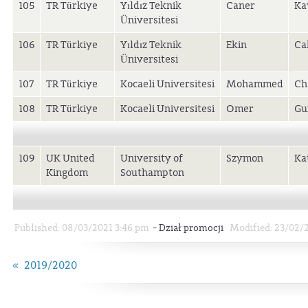
105
TR Türkiye
Yıldız Teknik
Caner
Ka
Üniversitesi
106
TR Türkiye
Yıldız Teknik
Ekin
Ca
Üniversitesi
107
TR Türkiye
Kocaeli Universitesi
Mohammed
Ch
108
TR Türkiye
Kocaeli Universitesi
Omer
Gu
109
UK United
University of
Szymon
Ka
Kingdom
Southampton
-
Published: 08/03/2021 3:46 pm
Dział promocji
Modified: 23/02/
« 2019/2020