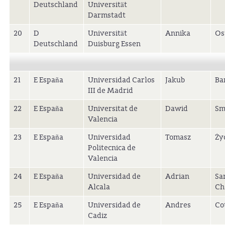
Deutschland
Universität
Darmstadt
20
D
Universität
Annika
Os
Deutschland
Duisburg Essen
21
E España
Universidad Carlos
Jakub
Ba
III de Madrid
22
E España
Universitat de
Dawid
Sm
Valencia
23
E España
Universidad
Tomasz
Ży
Politecnica de
Valencia
24
E España
Universidad de
Adrian
Sa
Alcala
Ch
25
E España
Universidad de
Andres
Co
Cadiz