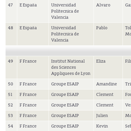
47
E España
Universidad
Alvaro
Ga
Politecnica de
Valencia
48
E España
Universidad
Pablo
To
Politecnica de
Mo
Valencia
49
F France
Institut National
Eliza
Fil
des Sciences
Appliquees de Lyon
50
F France
Groupe ESAIP
Amandine
Tr
51
F France
Groupe ESAIP
Clement
Fo
52
F France
Groupe ESAIP
Clement
Ve
53
F France
Groupe ESAIP
Julien
Mo
54
F France
Groupe ESAIP
Kevin
Se