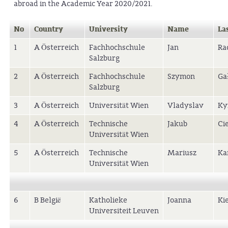
abroad in the Academic Year 2020/2021.
No
Country
University
Name
La
1
A Österreich
Fachhochschule
Jan
Ra
Salzburg
2
A Österreich
Fachhochschule
Szymon
Ga
Salzburg
3
A Österreich
Universität Wien
Vladyslav
Ky
4
A Österreich
Technische
Jakub
Ci
Universität Wien
5
A Österreich
Technische
Mariusz
Ka
Universität Wien
6
B België
Katholieke
Joanna
Ki
Universiteit Leuven