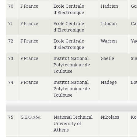
70
F France
Ecole Centrale
Hadrien
Go
d'Electronique
71
F France
Ecole Centrale
Titouan
Ca
d'Electronique
72
F France
Ecole Centrale
Warren
Ya
d'Electronique
73
F France
Institut National
Gaelle
Si
Polytechnique de
Toulouse
74
F France
Institut National
Nadege
Bo
Polytechnique de
Toulouse
75
G Ελλάδα
National Technical
Nikolaos
Ko
University of
Athens