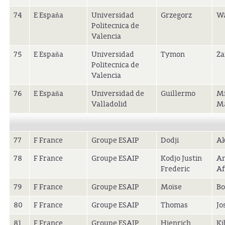
74
E España
Universidad
Grzegorz
Wa
Politecnica de
Valencia
75
E España
Universidad
Tymon
Ża
Politecnica de
Valencia
76
E España
Universidad de
Guillermo
Mi
Valladolid
Ma
77
F France
Groupe ESAIP
Dodji
A
78
F France
Groupe ESAIP
Kodjo Justin
Am
Frederic
Af
79
F France
Groupe ESAIP
Moïse
Bo
80
F France
Groupe ESAIP
Thomas
Jo
81
F France
Groupe ESAIP
Hienrich
Ki