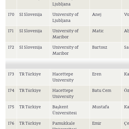
Ljubljana
170
SI Slovenija
University of
Anej
Vo
Ljubljana
171
SI Slovenija
University of
Matic
Ab
Maribor
172
SI Slovenija
University of
Bartosz
Sa
Maribor
173
TR Türkiye
Hacettepe
Eren
Ka
University
174
TR Türkiye
Hacettepe
Batu Cem
Öz
University
175
TR Türkiye
Başkent
Mustafa
K
Üniversitesi
176
TR Türkiye
Pamukkale
Emir
Çe