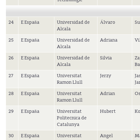
24
E España
Universidad de
Álvaro
Su
Alcala
25
E España
Universidad de
Adriana
Vi
Alcala
26
E España
Universidad de
Silvia
Za
Alcala
Ba
27
E España
Universitat
Jerzy
Ja
Ramon Llull
Ja
28
E España
Universitat
Adrian
Os
Ramon Llull
29
E España
Universitat
Hubert
Ko
Politecnica de
Catalunya
30
E España
Universitat
Angel
Ma