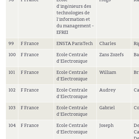
d'ingénieurs des
technologies de
l'information et
du management -
EFREI
99
F France
ENSTA ParisTech
Charles
Ri
100
F France
Ecole Centrale
Zans Zozefs
Ba
d'Electronique
101
F France
Ecole Centrale
William
Br
d'Electronique
102
F France
Ecole Centrale
Audrey
C
d'Electronique
103
F France
Ecole Centrale
Gabriel
Co
d'Electronique
104
F France
Ecole Centrale
Joseph
D
d'Electronique
Ca
De