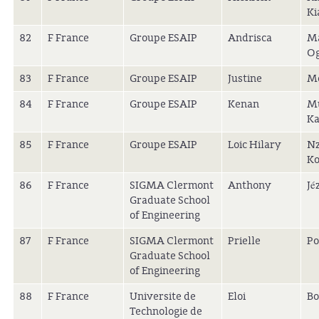
Ki
82
F France
Groupe ESAIP
Andrisca
Ma
Og
83
F France
Groupe ESAIP
Justine
M
84
F France
Groupe ESAIP
Kenan
M
K
85
F France
Groupe ESAIP
Loic Hilary
Nz
Ko
86
F France
SIGMA Clermont
Anthony
Jé
Graduate School
of Engineering
87
F France
SIGMA Clermont
Prielle
Po
Graduate School
of Engineering
88
F France
Universite de
Eloi
Bo
Technologie de