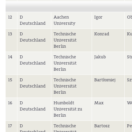
12
D
Aachen
Igor
Ob
Deutschland
University
13
D
Technische
Konrad
Ku
Deutschland
Universität
Berlin
14
D
Technische
Jakub
St
Deutschland
Universität
Berlin
15
D
Technische
Bartłomiej
Sz
Deutschland
Universität
Berlin
16
D
Humboldt
Max
W
Deutschland
Universität zu
Berlin
17
D
Technische
Bartosz
Pe