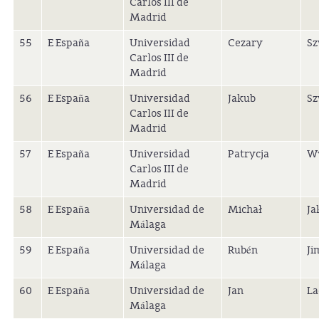
Carlos III de
Madrid
55
E España
Universidad
Cezary
S
Carlos III de
Madrid
56
E España
Universidad
Jakub
S
Carlos III de
Madrid
57
E España
Universidad
Patrycja
W
Carlos III de
Madrid
58
E España
Universidad de
Michał
Ja
Málaga
59
E España
Universidad de
Rubén
Ji
Málaga
60
E España
Universidad de
Jan
La
Málaga