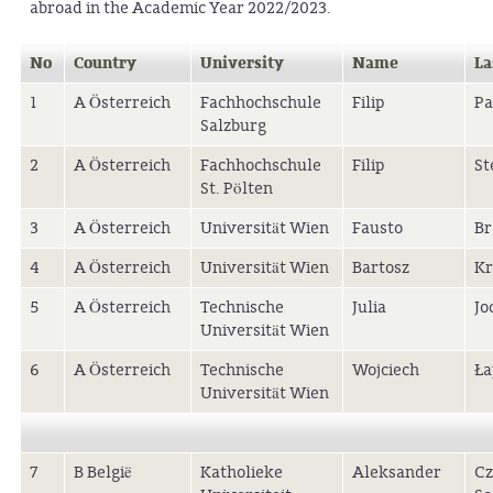
abroad in the Academic Year 2022/2023.
No
Country
University
Name
La
1
A Österreich
Fachhochschule
Filip
Pa
Salzburg
2
A Österreich
Fachhochschule
Filip
St
St. Pölten
3
A Österreich
Universität Wien
Fausto
Br
4
A Österreich
Universität Wien
Bartosz
Kr
5
A Österreich
Technische
Julia
Jo
Universität Wien
6
A Österreich
Technische
Wojciech
Ła
Universität Wien
7
B België
Katholieke
Aleksander
Cz