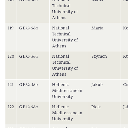
Technical
University of
Athens
119
G Ελλάδα
National
Maria
Ko
Technical
University of
Athens
120
G Ελλάδα
National
Szymon
Ku
Technical
University of
Athens
121
G Ελλάδα
Hellenic
Jakub
Ci
Mediterranean
University
122
G Ελλάδα
Hellenic
Piotr
Ja
Mediterranean
University