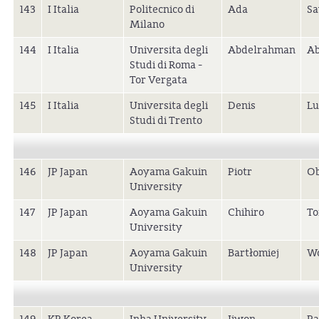
143
I Italia
Politecnico di
Ada
Sa
Milano
144
I Italia
Universita degli
Abdelrahman
Ab
Studi di Roma -
Tor Vergata
145
I Italia
Universita degli
Denis
Lu
Studi di Trento
146
JP Japan
Aoyama Gakuin
Piotr
Ob
University
147
JP Japan
Aoyama Gakuin
Chihiro
To
University
148
JP Japan
Aoyama Gakuin
Bartłomiej
Wo
University