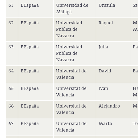
61
E España
Universidad de
Urszula
Sz
Málaga
62
E España
Universidad
Raquel
Ma
Publica de
Au
Navarra
63
E España
Universidad
Julia
Pa
Publica de
Navarra
64
E España
Universitat de
David
Ba
Valencia
65
E España
Universitat de
Ivan
He
Valencia
Mo
66
E España
Universitat de
Alejandro
M
Valencia
67
E España
Universitat de
Marta
To
Valencia