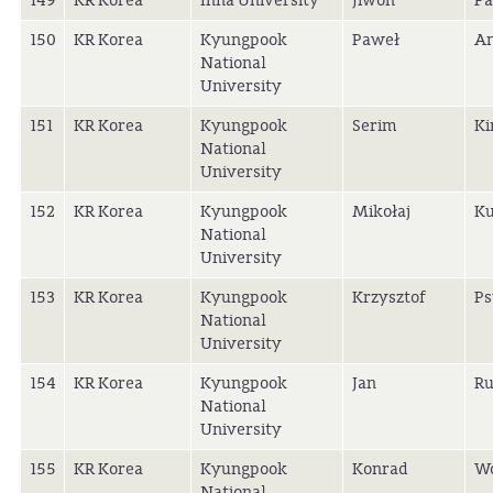
149
KR Korea
Inha University
Jiwon
Pa
150
KR Korea
Kyungpook
Paweł
An
National
University
151
KR Korea
Kyungpook
Serim
K
National
University
152
KR Korea
Kyungpook
Mikołaj
Ku
National
University
153
KR Korea
Kyungpook
Krzysztof
Ps
National
University
154
KR Korea
Kyungpook
Jan
Ru
National
University
155
KR Korea
Kyungpook
Konrad
Wo
National