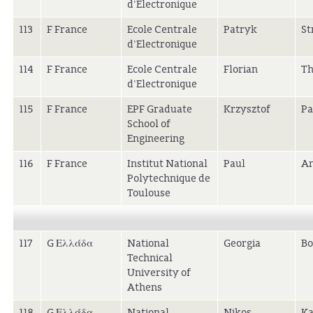
d'Electronique
113
F France
Ecole Centrale
Patryk
St
d'Electronique
114
F France
Ecole Centrale
Florian
Th
d'Electronique
115
F France
EPF Graduate
Krzysztof
Pa
School of
Engineering
116
F France
Institut National
Paul
An
Polytechnique de
Toulouse
117
G Ελλάδα
National
Georgia
B
Technical
University of
Athens
118
G Ελλάδα
National
Nikos
Ka