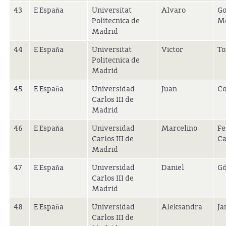
43
E España
Universitat
Alvaro
Go
Politecnica de
M
Madrid
44
E España
Universitat
Victor
To
Politecnica de
Madrid
45
E España
Universidad
Juan
Co
Carlos III de
Madrid
46
E España
Universidad
Marcelino
Fe
Carlos III de
Ca
Madrid
47
E España
Universidad
Daniel
G
Carlos III de
Madrid
48
E España
Universidad
Aleksandra
Ja
Carlos III de