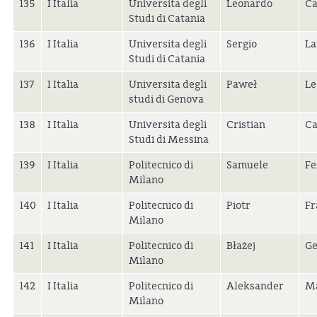
135
I Italia
Universita degli
Leonardo
Ca
Studi di Catania
136
I Italia
Universita degli
Sergio
La
Studi di Catania
137
I Italia
Universita degli
Paweł
Le
studi di Genova
138
I Italia
Universita degli
Cristian
Ca
Studi di Messina
139
I Italia
Politecnico di
Samuele
Fe
Milano
140
I Italia
Politecnico di
Piotr
Fr
Milano
141
I Italia
Politecnico di
Błażej
Ge
Milano
142
I Italia
Politecnico di
Aleksander
Ma
Milano