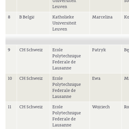
Universiteit
So
Leuven
8
B België
Katholieke
Marcelina
Ko
Universiteit
Leuven
9
CH Schweiz
Ecole
Patryk
Bę
Polytechnique
Federale de
Lausanne
10
CH Schweiz
Ecole
Ewa
Mi
Polytechnique
Federale de
Lausanne
11
CH Schweiz
Ecole
Wojciech
Ro
Polytechnique
Federale de
Lausanne