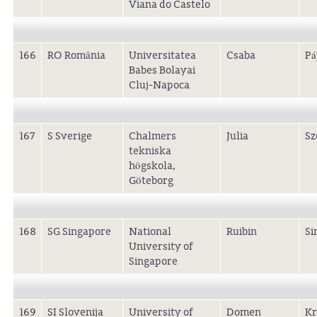
Viana do Castelo
166
RO România
Universitatea
Csaba
Pá
Babes Bolayai
Cluj-Napoca
167
S Sverige
Chalmers
Julia
Sz
tekniska
högskola,
Göteborg
168
SG Singapore
National
Ruibin
Si
University of
Singapore
169
SI Slovenija
University of
Domen
Kr