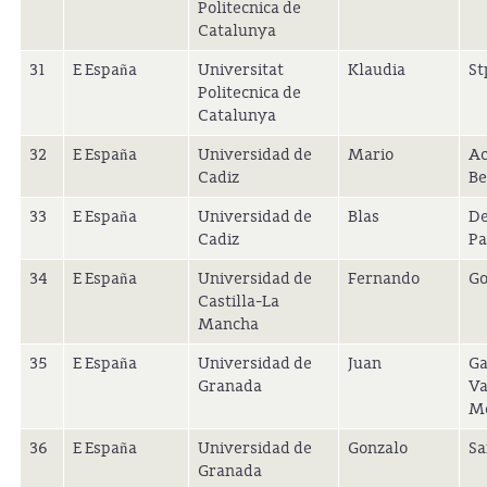
Politecnica de
Catalunya
31
E España
Universitat
Klaudia
St
Politecnica de
Catalunya
32
E España
Universidad de
Mario
Ac
Cadiz
Be
33
E España
Universidad de
Blas
De
Cadiz
Pa
34
E España
Universidad de
Fernando
Go
Castilla-La
Mancha
35
E España
Universidad de
Juan
Ga
Granada
Va
M
36
E España
Universidad de
Gonzalo
Sa
Granada