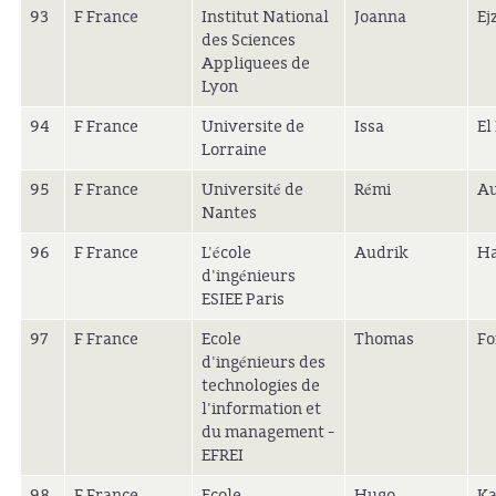
93
F France
Institut National
Joanna
Ej
des Sciences
Appliquees de
Lyon
94
F France
Universite de
Issa
El
Lorraine
95
F France
Université de
Rémi
Au
Nantes
96
F France
L'école
Audrik
H
d'ingénieurs
ESIEE Paris
97
F France
Ecole
Thomas
Fo
d'ingénieurs des
technologies de
l'information et
du management -
EFREI
98
F France
Ecole
Hugo
Ka