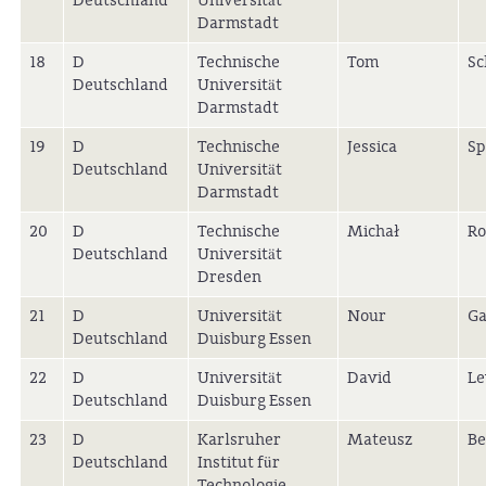
Deutschland
Universität
Darmstadt
18
D
Technische
Tom
Sc
Deutschland
Universität
Darmstadt
19
D
Technische
Jessica
Sp
Deutschland
Universität
Darmstadt
20
D
Technische
Michał
Ro
Deutschland
Universität
Dresden
21
D
Universität
Nour
Ga
Deutschland
Duisburg Essen
22
D
Universität
David
Le
Deutschland
Duisburg Essen
23
D
Karlsruher
Mateusz
Be
Deutschland
Institut für
Technologie