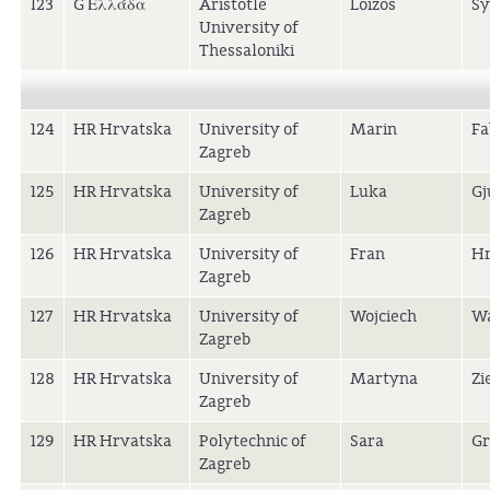
123
G Ελλάδα
Aristotle
Loizos
Sy
University of
Thessaloniki
124
HR Hrvatska
University of
Marin
Fa
Zagreb
125
HR Hrvatska
University of
Luka
Gj
Zagreb
126
HR Hrvatska
University of
Fran
Hr
Zagreb
127
HR Hrvatska
University of
Wojciech
Wa
Zagreb
128
HR Hrvatska
University of
Martyna
Zi
Zagreb
129
HR Hrvatska
Polytechnic of
Sara
Gr
Zagreb