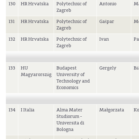
130
HR Hrvatska
Polytechnic of
Antonio
Ma
Zagreb
131
HR Hrvatska
Polytechnic of
Gašpar
Me
Zagreb
132
HR Hrvatska
Polytechnic of
Ivan
Pa
Zagreb
133
HU
Budapest
Gergely
Bá
Magyarország
University of
Technology and
Economics
134
I Italia
Alma Mater
Małgorzata
Ko
Studiorum -
Universita di
Bologna