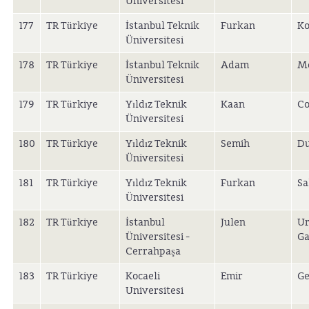
Universitesi
177
TR Türkiye
İstanbul Teknik
Furkan
Ko
Üniversitesi
178
TR Türkiye
İstanbul Teknik
Adam
Mo
Üniversitesi
179
TR Türkiye
Yıldız Teknik
Kaan
Co
Üniversitesi
180
TR Türkiye
Yıldız Teknik
Semih
D
Üniversitesi
181
TR Türkiye
Yıldız Teknik
Furkan
Sa
Üniversitesi
182
TR Türkiye
İstanbul
Julen
Ur
Üniversitesi -
Ga
Cerrahpaşa
183
TR Türkiye
Kocaeli
Emir
Ge
Universitesi