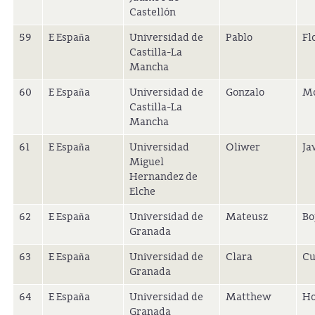
Castellón
59
E España
Universidad de
Pablo
Fl
Castilla-La
Mancha
60
E España
Universidad de
Gonzalo
Mo
Castilla-La
Mancha
61
E España
Universidad
Oliwer
Ja
Miguel
Hernandez de
Elche
62
E España
Universidad de
Mateusz
Bo
Granada
63
E España
Universidad de
Clara
Cu
Granada
64
E España
Universidad de
Matthew
Ho
Granada