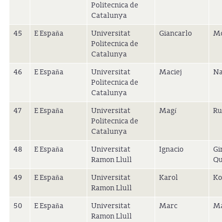
Politecnica de
Catalunya
45
E España
Universitat
Giancarlo
Mo
Politecnica de
Catalunya
46
E España
Universitat
Maciej
Na
Politecnica de
Catalunya
47
E España
Universitat
Magí
Ru
Politecnica de
Catalunya
48
E España
Universitat
Ignacio
Gi
Ramon Llull
Qu
49
E España
Universitat
Karol
Ko
Ramon Llull
50
E España
Universitat
Marc
Ma
Ramon Llull