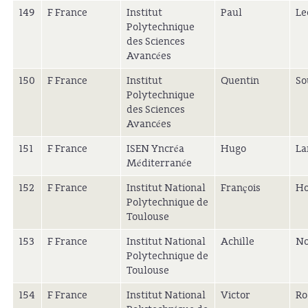
149
F France
Institut
Paul
Le
Polytechnique
des Sciences
Avancées
150
F France
Institut
Quentin
So
Polytechnique
des Sciences
Avancées
151
F France
ISEN Yncréa
Hugo
La
Méditerranée
152
F France
Institut National
François
Ho
Polytechnique de
Toulouse
153
F France
Institut National
Achille
No
Polytechnique de
Toulouse
154
F France
Institut National
Victor
Ro