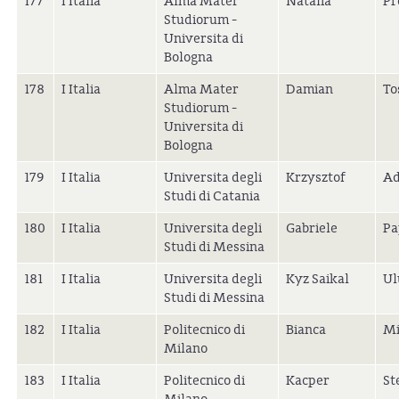
177
I Italia
Alma Mater
Natalia
Pr
Studiorum -
Universita di
Bologna
178
I Italia
Alma Mater
Damian
To
Studiorum -
Universita di
Bologna
179
I Italia
Universita degli
Krzysztof
Ad
Studi di Catania
180
I Italia
Universita degli
Gabriele
Pa
Studi di Messina
181
I Italia
Universita degli
Kyz Saikal
Ul
Studi di Messina
182
I Italia
Politecnico di
Bianca
Mi
Milano
183
I Italia
Politecnico di
Kacper
St