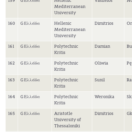
159
G Ελλάδα
Hellenic
Vasileios
Nt
Mediterranean
University
160
G Ελλάδα
Hellenic
Dimitrios
Om
Mediterranean
University
161
G Ελλάδα
Polytechnic
Damian
Bu
Kritis
162
G Ελλάδα
Polytechnic
Oliwia
Pę
Kritis
163
G Ελλάδα
Polytechnic
Sunil
Ra
Kritis
164
G Ελλάδα
Polytechnic
Weronika
Sk
Kritis
165
G Ελλάδα
Aristotle
Dimitrios
Gk
University of
Thessaloniki