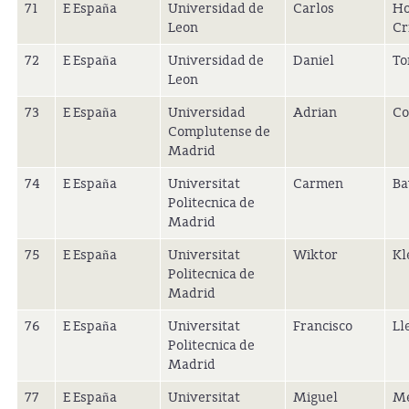
71
E España
Universidad de
Carlos
Ho
Leon
Cr
72
E España
Universidad de
Daniel
To
Leon
73
E España
Universidad
Adrian
Co
Complutense de
Madrid
74
E España
Universitat
Carmen
Ba
Politecnica de
Madrid
75
E España
Universitat
Wiktor
Kl
Politecnica de
Madrid
76
E España
Universitat
Francisco
Ll
Politecnica de
Madrid
77
E España
Universitat
Miguel
Me