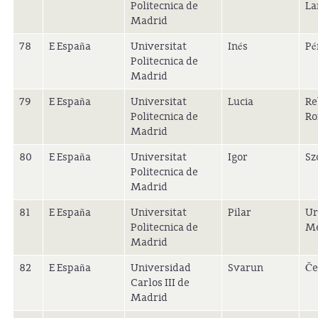
Politecnica de
La
Madrid
78
E España
Universitat
Inés
Pé
Politecnica de
Madrid
79
E España
Universitat
Lucia
Re
Politecnica de
Ro
Madrid
80
E España
Universitat
Igor
Sz
Politecnica de
Madrid
81
E España
Universitat
Pilar
Ur
Politecnica de
Me
Madrid
82
E España
Universidad
Svarun
Če
Carlos III de
Madrid