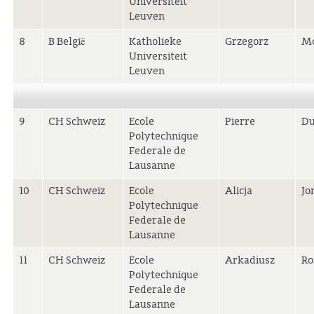
Universiteit
Leuven
8
B België
Katholieke
Grzegorz
Mo
Universiteit
Leuven
9
CH Schweiz
Ecole
Pierre
D
Polytechnique
Federale de
Lausanne
10
CH Schweiz
Ecole
Alicja
Jo
Polytechnique
Federale de
Lausanne
11
CH Schweiz
Ecole
Arkadiusz
Ro
Polytechnique
Federale de
Lausanne