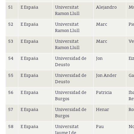
51
E España
Universitat
Alejandro
M
Ramon Llull
52
E España
Universitat
Marc
Pi
Ramon Llull
53
E España
Universitat
Marc
Ve
Ramon Llull
54
E España
Universidad de
Jon
Ei
Deusto
55
E España
Universidad de
Jon Ander
Ga
Deusto
56
E España
Universidad de
Patricia
Ib
Burgos
Re
57
E España
Universidad de
Henar
Ro
Burgos
58
E España
Universitat
Pau
No
Jaume I de