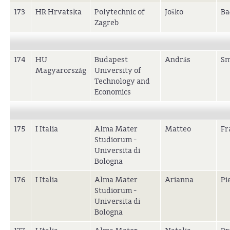
173
HR Hrvatska
Polytechnic of
Joško
Ba
Zagreb
174
HU
Budapest
András
S
Magyarország
University of
Technology and
Economics
175
I Italia
Alma Mater
Matteo
Fr
Studiorum -
Universita di
Bologna
176
I Italia
Alma Mater
Arianna
Pi
Studiorum -
Universita di
Bologna