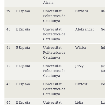
Alcala
39
E España
Universitat
Barbara
Ba
Politecnica de
Catalunya
40
E España
Universitat
Aleksander
Go
Politecnica de
Catalunya
41
E España
Universitat
Wiktor
In
Politecnica de
Catalunya
42
E España
Universitat
Jerzy
Ja
Politecnica de
Ja
Catalunya
43
E España
Universitat
Bartosz
Ko
Politecnica de
Catalunya
44
E España
Universitat
Lidia
Łu