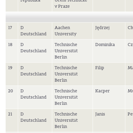
republika
Učení Technické
v Praze
17
D
Aachen
Jędrzej
Ch
Deutschland
University
18
D
Technische
Dominika
Cz
Deutschland
Universität
Berlin
19
D
Technische
Filip
Ma
Deutschland
Universität
Berlin
20
D
Technische
Kacper
Mu
Deutschland
Universität
Berlin
21
D
Technische
Janis
Pe
Deutschland
Universität
Berlin