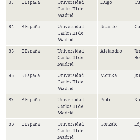
83
E España
Universidad
Hugo
Cu
Carlos III de
Madrid
84
E España
Universidad
Ricardo
Go
Carlos III de
Madrid
85
E España
Universidad
Alejandro
Ji
Carlos III de
Bo
Madrid
86
E España
Universidad
Monika
Ju
Carlos III de
Madrid
87
E España
Universidad
Piotr
Ko
Carlos III de
Madrid
88
E España
Universidad
Gonzalo
Ló
Carlos III de
Madrid