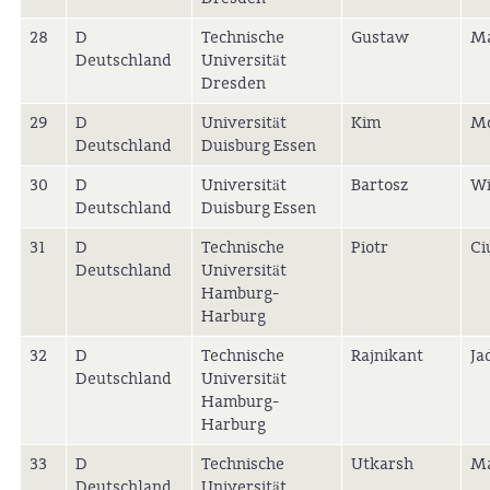
28
D
Technische
Gustaw
Ma
Deutschland
Universität
Dresden
29
D
Universität
Kim
Mo
Deutschland
Duisburg Essen
30
D
Universität
Bartosz
Wi
Deutschland
Duisburg Essen
31
D
Technische
Piotr
Ci
Deutschland
Universität
Hamburg-
Harburg
32
D
Technische
Rajnikant
Ja
Deutschland
Universität
Hamburg-
Harburg
33
D
Technische
Utkarsh
M
Deutschland
Universität