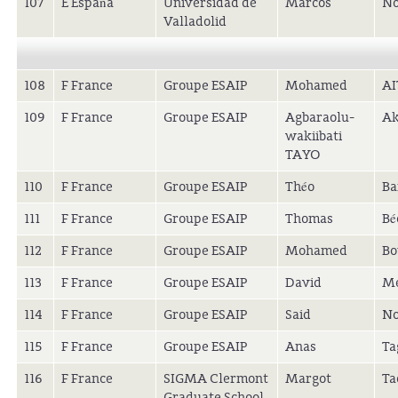
107
E España
Universidad de
Marcos
No
Valladolid
108
F France
Groupe ESAIP
Mohamed
AI
109
F France
Groupe ESAIP
Agbaraolu-
Ak
wakiibati
TAYO
110
F France
Groupe ESAIP
Théo
Ba
111
F France
Groupe ESAIP
Thomas
Bé
112
F France
Groupe ESAIP
Mohamed
Bo
113
F France
Groupe ESAIP
David
Me
114
F France
Groupe ESAIP
Said
No
115
F France
Groupe ESAIP
Anas
Ta
116
F France
SIGMA Clermont
Margot
Ta
Graduate School