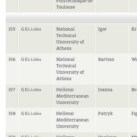
Polytechnique de
Toulouse
155
G Ελλάδα
National
Igor
Kr
Technical
University of
Athens
156
G Ελλάδα
National
Bartosz
Wa
Technical
University of
Athens
157
G Ελλάδα
Hellenic
Joanna
Br
Mediterranean
University
158
G Ελλάδα
Hellenic
Patryk
Fig
Mediterranean
University