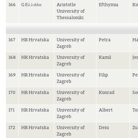
166
G Ελλάδα
Aristotle
Efthymia
Ko
University of
Thessaloniki
167
HR Hrvatska
University of
Petra
Ha
Zagreb
168
HR Hrvatska
University of
Kamil
Je
Zagreb
169
HR Hrvatska
University of
Filip
Pe
Zagreb
170
HR Hrvatska
University of
Konrad
So
Zagreb
171
HR Hrvatska
University of
Albert
To
Zagreb
172
HR Hrvatska
University of
Deni
Zu
Zagreb