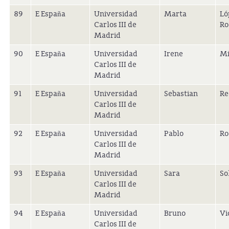
89
E España
Universidad
Marta
Ló
Carlos III de
Ro
Madrid
90
E España
Universidad
Irene
Mi
Carlos III de
Madrid
91
E España
Universidad
Sebastian
Re
Carlos III de
Madrid
92
E España
Universidad
Pablo
Ro
Carlos III de
Madrid
93
E España
Universidad
Sara
So
Carlos III de
Madrid
94
E España
Universidad
Bruno
Vi
Carlos III de