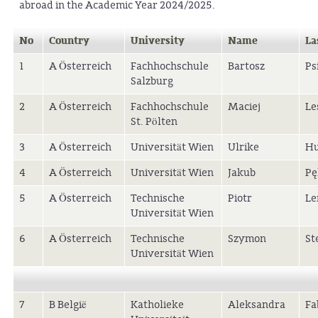
abroad in the Academic Year 2024/2025.
No
Country
University
Name
La
1
A Österreich
Fachhochschule
Bartosz
Ps
Salzburg
2
A Österreich
Fachhochschule
Maciej
Le
St. Pölten
3
A Österreich
Universität Wien
Ulrike
Hu
4
A Österreich
Universität Wien
Jakub
Pę
5
A Österreich
Technische
Piotr
Le
Universität Wien
6
A Österreich
Technische
Szymon
St
Universität Wien
7
B België
Katholieke
Aleksandra
Fa