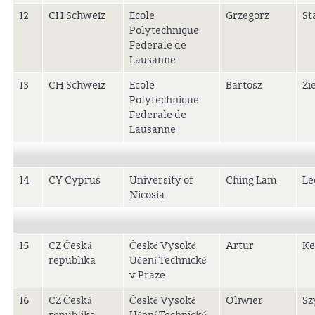
12
CH Schweiz
Ecole
Grzegorz
St
Polytechnique
Federale de
Lausanne
13
CH Schweiz
Ecole
Bartosz
Zi
Polytechnique
Federale de
Lausanne
14
CY Cyprus
University of
Ching Lam
Le
Nicosia
15
CZ Česká
České Vysoké
Artur
Ke
republika
Učení Technické
v Praze
16
CZ Česká
České Vysoké
Oliwier
Sz