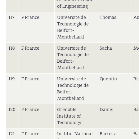
of Engineering
117
F France
Universite de
Thomas
Au
Technologie de
Belfort-
Montbeliard
118
F France
Universite de
Sacha
Mo
Technologie de
Belfort-
Montbeliard
119
F France
Universite de
Quentin
Ri
Technologie de
Belfort-
Montbeliard
120
F France
Grenoble
Daniel
Ba
Institute of
Technology
121
F France
Institut National
Bartosz
Ba