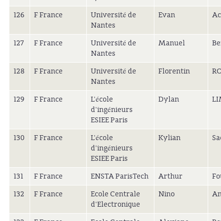
126
F France
Université de
Evan
Ac
Nantes
127
F France
Université de
Manuel
Be
Nantes
128
F France
Université de
Florentin
R
Nantes
129
F France
L'école
Dylan
L
d'ingénieurs
ESIEE Paris
130
F France
L'école
Kylian
Sa
d'ingénieurs
ESIEE Paris
131
F France
ENSTA ParisTech
Arthur
Fo
132
F France
Ecole Centrale
Nino
An
d'Electronique