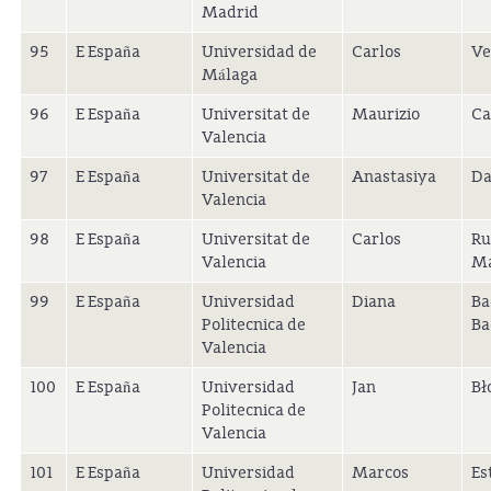
Madrid
95
E España
Universidad de
Carlos
Ve
Málaga
96
E España
Universitat de
Maurizio
Ca
Valencia
97
E España
Universitat de
Anastasiya
Da
Valencia
98
E España
Universitat de
Carlos
Ru
Valencia
Ma
99
E España
Universidad
Diana
Ba
Politecnica de
Ba
Valencia
100
E España
Universidad
Jan
Bł
Politecnica de
Valencia
101
E España
Universidad
Marcos
Es