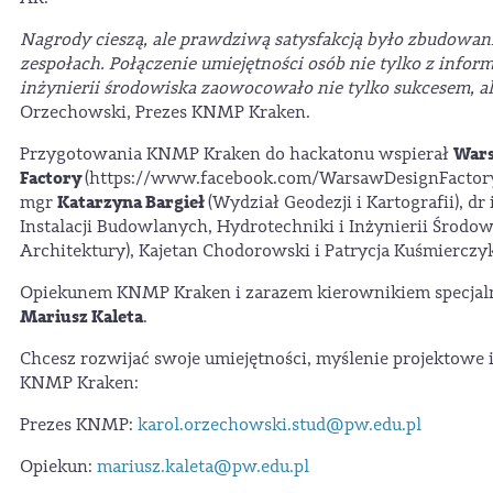
Nagrody cieszą, ale prawdziwą satysfakcją było zbudowan
zespołach. Połączenie umiejętności osób nie tylko z informa
inżynierii środowiska zaowocowało nie tylko sukcesem, a
Orzechowski, Prezes KNMP Kraken.
Wars
Przygotowania KNMP Kraken do hackatonu wspierał
Factory
(https://www.facebook.com/WarsawDesignFactory
Katarzyna Bargieł
mgr
(Wydział Geodezji i Kartografii), dr 
Instalacji Budowlanych, Hydrotechniki i Inżynierii Środowi
Architektury), Kajetan Chodorowski i Patrycja Kuśmierczy
Opiekunem KNMP Kraken i zarazem kierownikiem specjalno
Mariusz Kaleta
.
Chcesz rozwijać swoje umiejętności, myślenie projektowe
KNMP Kraken:
Prezes KNMP:
karol.orzechowski.stud@pw.edu.pl
Opiekun:
mariusz.kaleta@pw.edu.pl