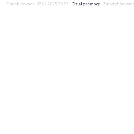
-
Opublikowano: 07.04.2025 20:23
Dział promocji
Zmodyfikowano: