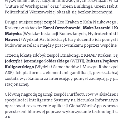
wyzwaniami dotyczącymi innowacyjnych rozwiązań w ka
"Future of Workspaces" oraz "Green Buildings. Green Habit
Politechniki Warszawskiej okazali się bezkonkurencyjni.
Drugie miejsce zajął zespół Eco Kraken z Koła Naukoweg
Karol Orzechowski
Maks Łazarski
K
Kraken) w składzie:
,
i
Małyska
(Wydział Instalacji Budowlanych, Hydrotechniki i
Nawrot
(Wydział Architektury). Jury doceniło ich pomysł 
budowanie relacji między pracownikami poprzez wspólne 
Trzecią lokatę zdobył zespół Dziabongi z KNMP Kraken, 
Jodczyk
Jeremiego Sobierskiego
Łukasza Poplew
i
(WEITI),
Kuligowskiego
(Wydział Samochodów i Maszyn Roboczyc
ASP). Ich platforma z elementami gamifikacji, przekształc
została wyróżniona za interesujący pomysł zachęcający 
stacjonarnej.
Główną nagrodę zgarnął zespół PurffectGrow w składzie:
specjalności Inteligentne Systemy na kierunku Informatyk
opracował rozszerzenie aplikacji GlobalWorthApp wprow
przestrzeni biurowej poprzez wykorzystanie technologii ta
AR.