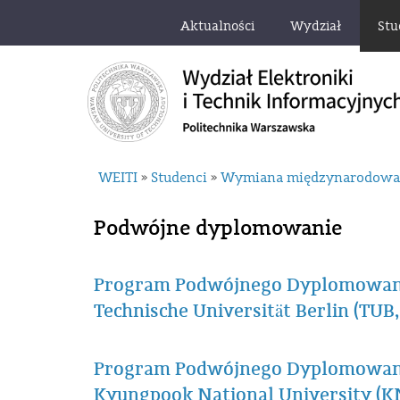
Aktualności
Wydział
Stu
WEITI
Studenci
Wymiana międzynarodow
»
»
Podwójne dyplomowanie
Program Podwójnego Dyplomowania
Technische Universität Berlin (TUB
Program Podwójnego Dyplomowania
Kyungpook National University (K