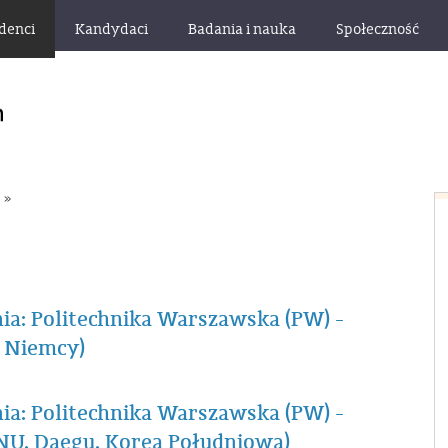
denci
Kandydaci
Badania i nauka
Społeczność
a
»
: Politechnika Warszawska (PW) -
, Niemcy)
: Politechnika Warszawska (PW) -
NU, Daegu, Korea Południowa)