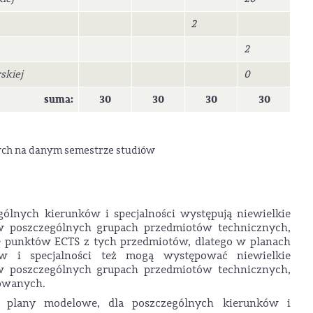
2
2
skiej
0
suma:
30
30
30
30
ch na danym semestrze studiów
nych kierunków i specjalności występują niewielkie
w poszczególnych grupach przedmiotów technicznych,
 punktów ECTS z tych przedmiotów, dlatego w planach
w i specjalności też mogą występować niewielkie
w poszczególnych grupach przedmiotów technicznych,
owanych.
e plany modelowe, dla poszczególnych kierunków i