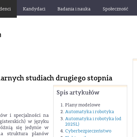
denci
Kandydaci
Badania i nauka
Społeczność
narnych studiach drugiego stopnia
Spis artykułów
Plany modelowe
Automatyka i robotyka
ów i specjalności na
Automatyka i robotyka (od
gisterskich) w języku
2025L)
różnią się jedynie w
Cyberbezpieczeństwo
na struktura planów