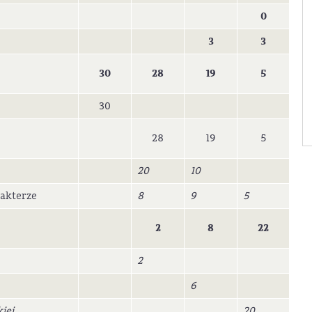
0
3
3
30
28
19
5
30
28
19
5
20
10
akterze
8
9
5
2
8
22
2
6
iej
20