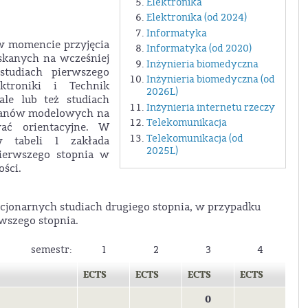
Elektronika
Elektronika (od 2024)
Informatyka
w momencie przyjęcia
Informatyka (od 2020)
yskanych na wcześniej
Inżynieria biomedyczna
studiach pierwszego
Inżynieria biomedyczna (od
ektroniki i Technik
2026L)
ale lub też studiach
Inżynieria internetu rzeczy
planów modelowych na
Telekomunikacja
wać orientacyjne. W
Telekomunikacja (od
 w tabeli 1 zakłada
2025L)
ierwszego stopnia w
ści.
cjonarnych studiach drugiego stopnia, w przypadku
wszego stopnia.
semestr:
1
2
3
4
ECTS
ECTS
ECTS
ECTS
0