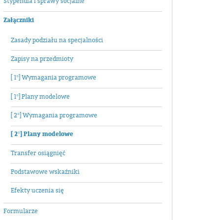
Stypendia i sprawy socjalne
Załączniki
Zasady podziału na specjalności
Zapisy na przedmioty
[ 1°] Wymagania programowe
[ 1°] Plany modelowe
[ 2°] Wymagania programowe
[ 2°] Plany modelowe
Transfer osiągnięć
Podstawowe wskaźniki
Efekty uczenia się
Formularze