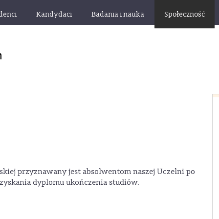
denci
Kandydaci
Badania i nauka
Społeczność
skiej przyznawany jest absolwentom naszej Uczelni po
 uzyskania dyplomu ukończenia studiów.