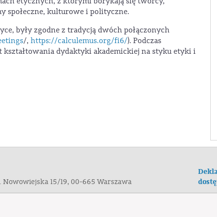
mach etycznych, z którymi borykają się twórcy,
y społeczne, kulturowe i polityczne.
ce, były zgodne z tradycją dwóch połączonych
eetings
/,
https://calculemus.org/fi6/
). Podczas
 kształtowania dydaktyki akademickiej na styku etyki i
Dekla
dostę
ul. Nowowiejska 15/19, 00-665 Warszawa