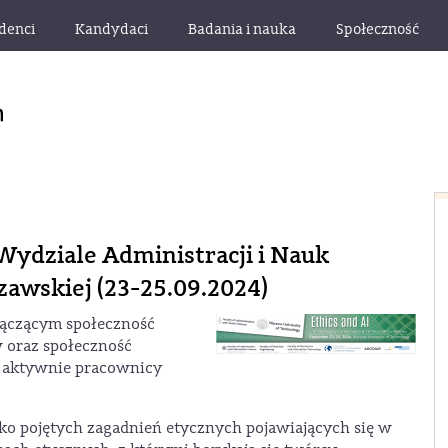
denci
Kandydaci
Badania i nauka
Społeczność
 Wydziale Administracji i Nauk
zawskiej (23-25.09.2024)
łączącym społeczność
w oraz społeczność
j aktywnie pracownicy
oko pojętych zagadnień etycznych pojawiających się w