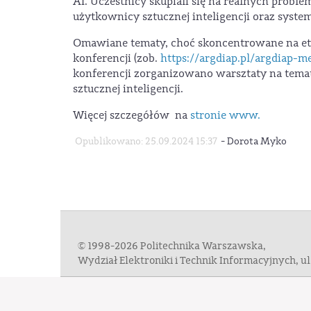
AI. Uczestnicy skupiali się na realnych proble
użytkownicy sztucznej inteligencji oraz system
Omawiane tematy, choć skoncentrowane na ety
konferencji (zob.
https://argdiap.pl/argdiap-m
konferencji zorganizowano warsztaty na temat
sztucznej inteligencji.
Więcej szczegółów na
stronie www.
-
Opublikowano: 25.09.2024 15:37
Dorota Myko
© 1998-2026 Politechnika Warszawska,
Wydział Elektroniki i Technik Informacyjnych, 