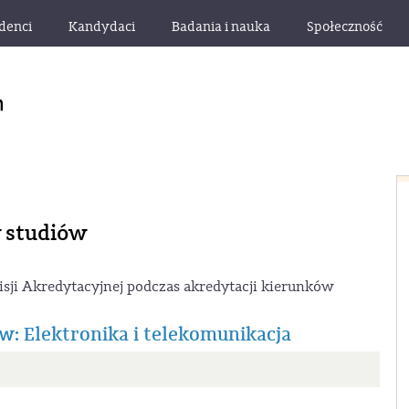
denci
Kandydaci
Badania i nauka
Społeczność
 studiów
sji Akredytacyjnej podczas akredytacji kierunków
: Elektronika i telekomunikacja