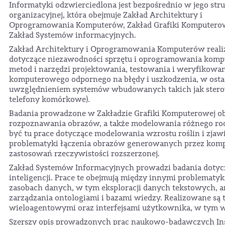
Informatyki odzwierciedlona jest bezpośrednio w jego str
organizacyjnej, która obejmuje Zakład Architektury i
Oprogramowania Komputerów, Zakład Grafiki Komputerow
Zakład Systemów informacyjnych.
Zakład Architektury i Oprogramowania Komputerów reali
dotyczące niezawodności sprzętu i oprogramowania kompu
metod i narzędzi projektowania, testowania i weryfikowa
komputerowego odpornego na błędy i uszkodzenia, w osta
uwzględnieniem systemów wbudowanych takich jak sterown
telefony komórkowe).
Badania prowadzone w Zakładzie Grafiki Komputerowej ob
rozpoznawania obrazów, a także modelowania różnego rod
być tu prace dotyczące modelowania wzrostu roślin i zjaw
problematyki łączenia obrazów generowanych przez kompu
zastosowań rzeczywistości rozszerzonej.
Zakład Systemów Informacyjnych prowadzi badania dotycz
inteligencji. Prace te obejmują między innymi problematy
zasobach danych, w tym eksploracji danych tekstowych, an
zarządzania ontologiami i bazami wiedzy. Realizowane są
wieloagentowymi oraz interfejsami użytkownika, w tym 
Szerszy opis prowadzonych prac naukowo-badawczych Ins