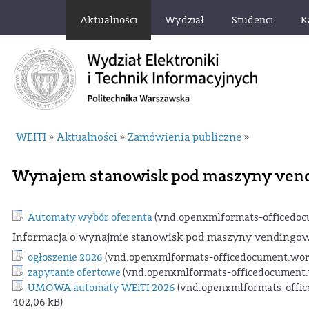
Aktualności
Wydział
Studenci
K
WEITI
Aktualności
Zamówienia publiczne
»
»
»
Wynajem stanowisk pod maszyny ven
Automaty wybór oferenta
(vnd.openxmlformats-officedoc
Informacja o wynajmie stanowisk pod maszyny vendingow
ogłoszenie 2026
(vnd.openxmlformats-officedocument.word
zapytanie ofertowe
(vnd.openxmlformats-officedocument.
UMOWA automaty WEiTI 2026
(vnd.openxmlformats-offi
402,06 kB)