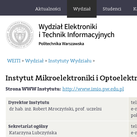
Aktualności
Wydział
Studenci
K
WEITI
Wydział
Instytuty Wydziału
»
»
»
Instytut Mikroelektroniki i Optoelekt
Strona WWW Instytutu:
http://www.imio.pw.edu.pl
Dyrektor Instytutu
tel
dr hab. inż. Robert Mroczyński, prof. uczelni
e-
po
Sekretariat ogólny
tel
Katarzyna Lubczyńska
e-