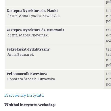
po
Zastępca Dyrektora ds. Nauki
tel
dr inż. Anna Tyszka-Zawadzka
e-
pok
Zastępca Dyrektora ds. nauczania
te
dr inż. Marek Niewiński
e-
po
Sekretariat dydaktyczny
tel
Anna Bednarek
tel
e-
po
Pełnomocnik Kwestora
tel
Honorata Środek-Kurowska
e-
po
Pracownicy Instytutu
W skład instytutu wchodzą: