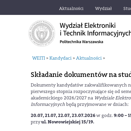
Aktualności
Wydział
Stu
WEITI
Kandydaci
Aktualności
»
»
»
Składanie dokumentów na studi
Dokumenty kandydatów zakwalifikowanych na 
pierwszego stopnia rozpoczynające się od se
akademickiego 2026/2027 na
Wydziale Elektro
Informacyjnych
będą przyjmowane w dniach:
20.07, 21.07, 22.07, 23.07.2026
9:00 – 1
w godz.
ul. Nowowiejskiej 15/19.
przy