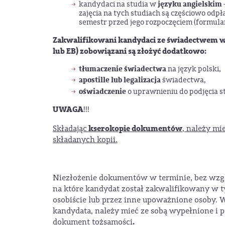
języku angielskim
kandydaci na studia w
zajęcia na tych studiach są częściowo odpł
semestr przed jego rozpoczęciem (formular
Zakwalifikowani kandydaci ze świadectwem w
lub EB) zobowiązani są złożyć dodatkowo:
tłumaczenie świadectwa
na język polski,
apostille lub legalizacja
świadectwa,
oświadczenie
o uprawnieniu do podjęcia 
UWAGA
!!!
kserokopie dokumentów
Składając
, należy mi
składanych kopii.
Niezłożenie dokumentów w terminie, bez wzgl
na które kandydat został zakwalifikowany w 
osobiście lub przez inne upoważnione osoby.
kandydata, należy mieć ze sobą wypełnione i 
.
dokument tożsamości