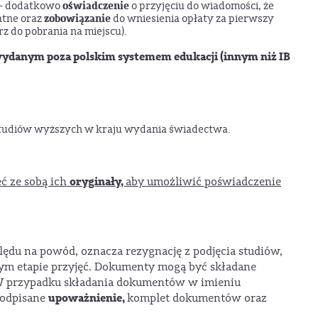
oświadczenie
– dodatkowo
o przyjęciu do wiadomości, że
zobowiązanie
atne oraz
do wniesienia opłaty za pierwszy
z do pobrania na miejscu).
ydanym poza polskim systemem edukacji (innym niż IB
studiów wyższych w kraju wydania świadectwa.
oryginały,
eć ze sobą ich
aby umożliwić poświadczenie
ędu na powód, oznacza rezygnację z podjęcia studiów,
tym etapie przyjęć. Dokumenty mogą być składane
 W przypadku składania dokumentów w imieniu
upoważnienie,
podpisane
komplet dokumentów oraz