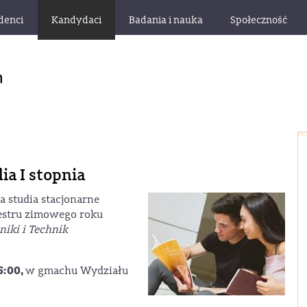
denci
Kandydaci
Badania i nauka
Społeczność
a I stopnia
studia stacjonarne
mestru zimowego roku
niki i Technik
5:00,
w gmachu Wydziału