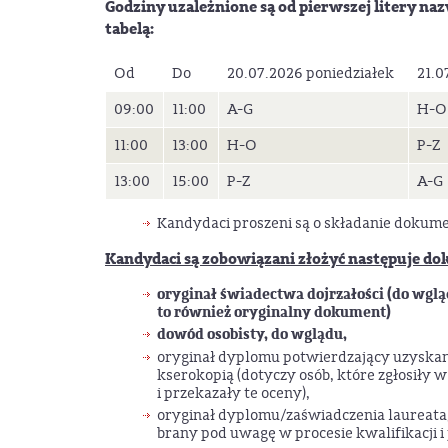
Godziny uzależnione są od pierwszej litery na
tabelą:
Od
Do
20.07.2026 poniedziałek
21.0
09:00
11:00
A-G
H-O
11:00
13:00
H-O
P-Z
13:00
15:00
P-Z
A-G
Kandydaci proszeni są o składanie doku
Kandydaci są zobowiązani złożyć następuje d
oryginał świadectwa dojrzałości (do wgl
to również oryginalny dokument)
dowód osobisty, do wglądu,
oryginał dyplomu potwierdzający uzyskan
kserokopią (dotyczy osób, które zgłosiły 
i przekazały te oceny),
oryginał dyplomu/zaświadczenia laureata/
brany pod uwagę w procesie kwalifikacji i