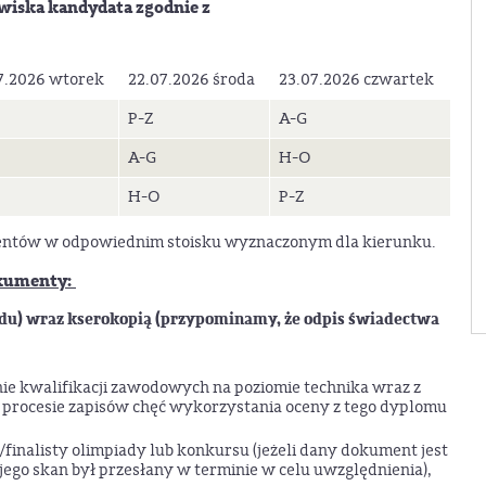
zwiska kandydata zgodnie z
7.2026 wtorek
22.07.2026 środa
23.07.2026 czwartek
P-Z
A-G
A-G
H-O
H-O
P-Z
mentów w odpowiednim stoisku wyznaczonym dla kierunku.
okumenty:
ądu) wraz kserokopią (przypominamy, że odpis świadectwa
ie kwalifikacji zawodowych na poziomie technika wraz z
w procesie zapisów chęć wykorzystania oceny z tego dyplomu
finalisty olimpiady lub konkursu (jeżeli dany dokument jest
 jego skan był przesłany w terminie w celu uwzględnienia),