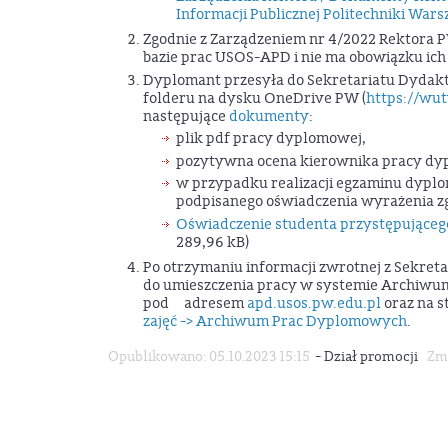
Informacji Publicznej Politechniki War
Zgodnie z Zarządzeniem nr 4/2022 Rektora 
bazie prac USOS-APD i nie ma obowiązku ic
Dyplomant przesyła do Sekretariatu Dydakt
folderu na dysku OneDrive PW (
https://wu
następujące
dokumenty
:
plik pdf pracy dyplomowej,
pozytywna ocena kierownika pracy dyp
w przypadku realizacji egzaminu dypl
podpisanego oświadczenia wyrażenia z
Oświadczenie studenta przystępująceg
289,96 kB)
Po otrzymaniu informacji zwrotnej z Sekret
do umieszczenia pracy w systemie Archiwu
pod adresem
apd.usos.pw.edu.pl
oraz na s
zajęć -> Archiwum Prac Dyplomowych
.
-
Opublikowano: 05.10.2023 15:15
Dział promocji
Zmo