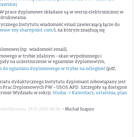
szawskiej
PW prace dyplomowe składane są w wersji elektronicznej w
h drukowania.
ycznego Instytutu wiadomość email zawierającą łącze do
twaw-my.sharepoint.com/
), na którym znajdują się
lomowej (np. wiadomość email),
omowego w trybie zdalnym - skan wypełnionego i
gody na uczestniczenie w egzaminie dyplomowym,
o do egzaminu dyplomowego w trybie na odległość
(pdf,
ariatu dydaktycznego Instytutu dyplomant zobowiązany jest
m Prac Dyplomowych PW – USOS APD. Szczegóły są dostępne
tronie Wydziału w sekcji:
Studia -> Kalendarz, ustalenia, plan
-
dyfikowano: 29.01.2026 08:06
Michał Szapiro