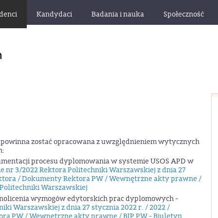
denci
Kandydaci
Badania i nauka
Społeczność
a powinna zostać opracowana z uwzględnieniem wytycznych
h:
kumentacji procesu dyplomowania w systemie USOS APD w
e nr 3/2022 Rektora Politechniki Warszawskiej z dnia 27
 Rektora / Dokumenty Rektora PW / Wewnętrzne akty prawne /
 Politechniki Warszawskiej
ednolicenia wymogów edytorskich prac dyplomowych -
iki Warszawskiej z dnia 27 stycznia 2022 r. / 2022 /
ora PW / Wewnętrzne akty prawne / BIP PW - Biuletyn