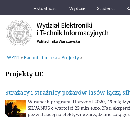
Aktualności
Wydział
Studenci
K
WEITI
Badania i nauka
Projekty
»
»
»
Projekty UE
Strażacy i strażnicy pożarów lasów łączą si
W ramach programu Horyzont 2020, 49 międzyna
SILVANUS o wartości 23 mln euro. Nasi eksper
pozwalającej na efektywne zarządzanie całą gosp