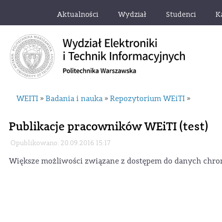
Aktualności
Wydział
Studenci
K
WEITI
Badania i nauka
Repozytorium WEiTI
»
»
»
Publikacje pracowników WEiTI (test)
Opublikowano: 20.09.2016 15:17
Większe możliwości związane z dostępem do danych chro