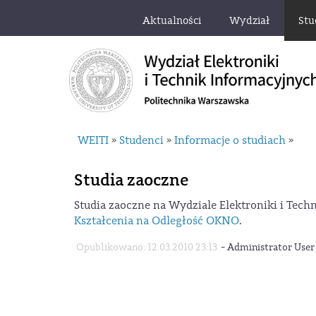
Aktualności
Wydział
Stu
WEITI
Studenci
Informacje o studiach
»
»
»
Studia zaoczne
Studia zaoczne na Wydziale Elektroniki i Tec
Kształcenia na Odległość OKNO
.
-
Opublikowano: 12.03.2010 23:13
Administrator User