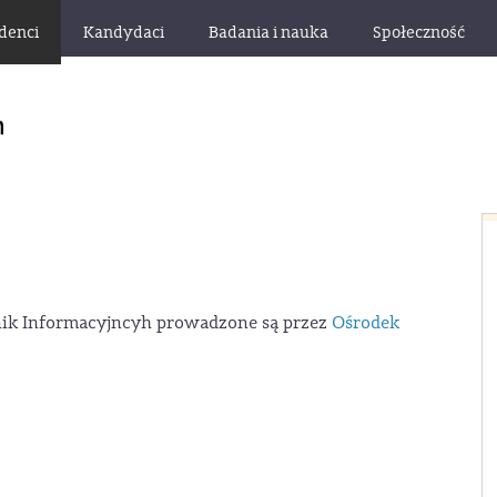
denci
Kandydaci
Badania i nauka
Społeczność
hnik Informacyjncyh prowadzone są przez
Ośrodek