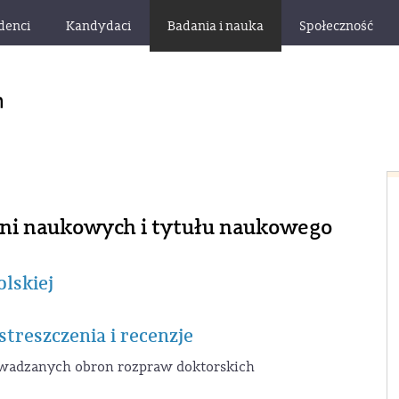
denci
Kandydaci
Badania i nauka
Społeczność
ni naukowych i tytułu naukowego
lskiej
reszczenia i recenzje
rowadzanych obron rozpraw doktorskich