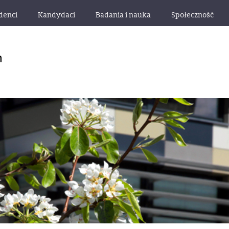
denci
Kandydaci
Badania i nauka
Społeczność