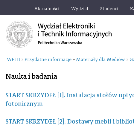
Aktualności
Wydział
Studenci
K
WEITI
Przydatne informacje
Materiały dla Mediów
G
»
»
»
Nauka i badania
START SKRZYDEŁ [1]. Instalacja stołów opt
fotonicznym
START SKRZYDEŁ [2]. Dostawy mebli i biblio