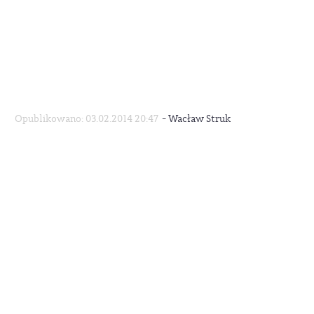
-
Opublikowano: 03.02.2014 20:47
Wacław Struk