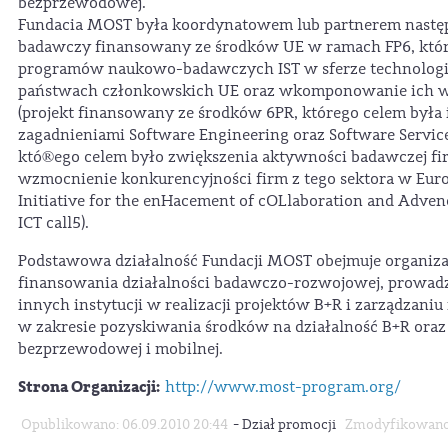
bezprzewodowej.
Fundacia MOST była koordynatowem lub partnerem następ
badawczy finansowany ze środków UE w ramach FP6, któr
programów naukowo-badawczych IST w sferze technologii,
państwach członkowskich UE oraz wkomponowanie ich w E
(projekt finansowany ze środków 6PR, którego celem była 
zagadnieniami Software Engineering oraz Software Service
któ®ego celem było zwiększenia aktywności badawczej firm
wzmocnienie konkurencyjności firm z tego sektora w Euro
Initiative for the enHacement of cOLlaboration and Advenc
ICT call5).
Podstawowa działalność Fundacji MOST obejmuje organizac
finansowania działalności badawczo-rozwojowej, prowad
innych instytucji w realizacji projektów B+R i zarządzani
w zakresie pozyskiwania środków na działalność B+R oraz
bezprzewodowej i mobilnej.
Strona Organizacji:
http://www.most-program.org/
-
Opublikowano: 06.09.2010 20:44
Dział promocji
Zmodyfikowano: 