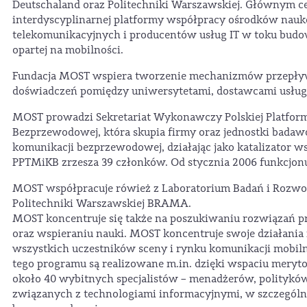
Deutschaland oraz Politechniki Warszawskiej. Głównym c
interdyscyplinarnej platformy współpracy ośrodków nauk
telekomunikacyjnych i producentów usług IT w toku bud
opartej na mobilności.
Fundacja MOST wspiera tworzenie mechanizmów przepły
doświadczeń pomiędzy uniwersytetami, dostawcami usług
MOST prowadzi Sekretariat Wykonawczy Polskiej Platform
Bezprzewodowej, która skupia firmy oraz jednostki bada
komunikacji bezprzewodowej, działając jako katalizator w
PPTMiKB zrzesza 39 członków. Od stycznia 2006 funkcjon
MOST współpracuje rówież z Laboratorium Badań i Rozwo
Politechniki Warszawskiej BRAMA.
MOST koncentruje się także na poszukiwaniu rozwiązań p
oraz wspieraniu nauki. MOST koncentruje swoje działania
wszystkich uczestników sceny i rynku komunikacji mobil
tego programu są realizowane m.in. dzięki wspaciu meryt
około 40 wybitnych specjalistów – menadżerów, polityków,
związanych z technologiami informacyjnymi, w szczególno