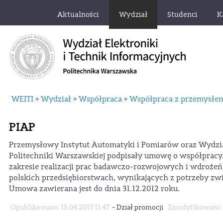
Aktualności
Wydział
Studenci
K
WEITI
Wydział
Współpraca
Współpraca z przemysłem,
»
»
»
PIAP
Przemysłowy Instytut Automatyki i Pomiarów oraz Wydzia
Politechniki Warszawskiej podpisały umowę o współpracy
zakresie realizacji prac badawczo-rozwojowych i wdroż
polskich przedsiębiorstwach, wynikających z potrzeby zw
Umowa zawierana jest do dnia 31.12.2012 roku.
-
Opublikowano: 15.04.2013 11:47
Dział promocji
Zmodyfikowano: 