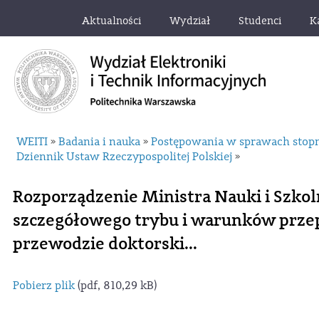
Aktualności
Wydział
Studenci
K
WEITI
Badania i nauka
Postępowania w sprawach stop
»
»
Dziennik Ustaw Rzeczypospolitej Polskiej
»
Rozporządzenie Ministra Nauki i Szko
szczegółowego trybu i warunków prze
przewodzie doktorski...
Pobierz plik
(pdf, 810,29 kB)