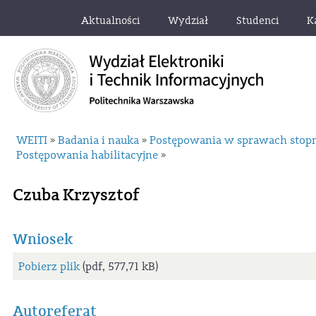
Aktualności
Wydział
Studenci
K
WEITI
Badania i nauka
Postępowania w sprawach stop
»
»
Postępowania habilitacyjne
»
Czuba Krzysztof
Wniosek
Pobierz plik
(pdf, 577,71 kB)
Autoreferat