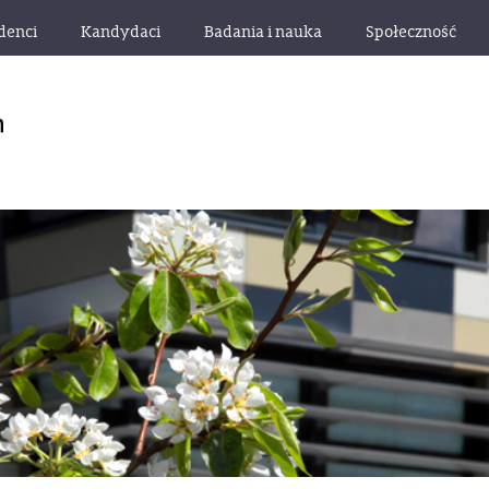
denci
Kandydaci
Badania i nauka
Społeczność