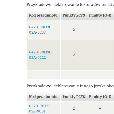
Przykładowo, deklarowanie lektoratów temat
Kod przedmiotu
Punkty ECTS
Punkty JO-E
6420-00H30-
2
–
0SA-0237
6420-00H30-
2
–
0SA-0222
...
...
...
Przykładowo, deklarowanie innego języka obc
Kod przedmiotu
Punkty ECTS
Punkty JO-E
6420-01H30-
2
–
0SF-0001