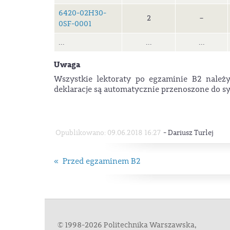
6420-02H30-
2
–
0SF-0001
...
...
...
Uwaga
Wszystkie lektoraty po egzaminie B2 należ
deklaracje są automatycznie przenoszone do s
-
Opublikowano: 09.06.2018 16:27
Dariusz Turlej
« Przed egzaminem B2
© 1998-2026 Politechnika Warszawska,