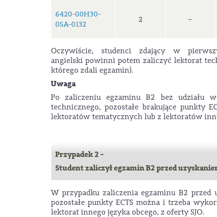
6420-00H30-
2
–
0SA-0132
Oczywiście, studenci zdający w pierw
angielski powinni potem zaliczyć lektorat tec
którego zdali egzamin).
Uwaga
Po zaliczeniu egzaminu B2 bez udziału w l
technicznego, pozostałe brakujące punkty 
lektoratów tematycznych lub z lektoratów inn
Przypadek 2 -
Student zaliczył egzamin B2 przed uzyskani
W przypadku zaliczenia egzaminu B2 przed 
pozostałe punkty ECTS można i trzeba wykorz
lektorat innego języka obcego, z oferty SJO.