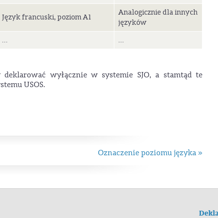
Analogicznie dla innych
Język francuski, poziom A1
języków
...
...
y deklarować wyłącznie w systemie SJO, a stamtąd te
ystemu USOS.
Oznaczenie poziomu języka »
Dekla