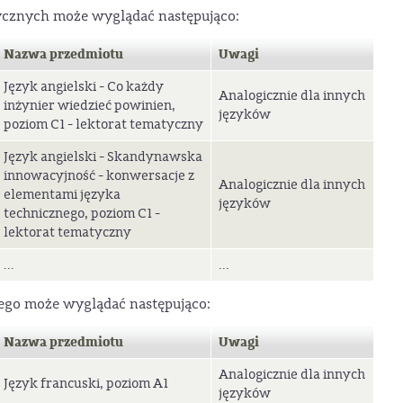
ycznych może wyglądać następująco:
Nazwa przedmiotu
Uwagi
Język angielski - Co każdy
Analogicznie dla innych
inżynier wiedzieć powinien,
języków
poziom C1 - lektorat tematyczny
Język angielski - Skandynawska
innowacyjność - konwersacje z
Analogicznie dla innych
elementami języka
języków
technicznego, poziom C1 -
lektorat tematyczny
...
...
ego może wyglądać następująco:
Nazwa przedmiotu
Uwagi
Analogicznie dla innych
Język francuski, poziom A1
języków