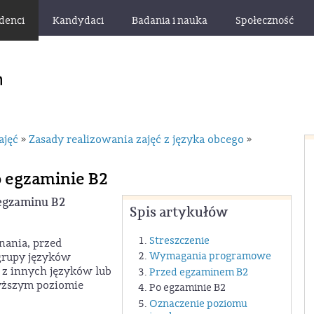
denci
Kandydaci
Badania i nauka
Społeczność
ajęć
Zasady realizowania zajęć z języka obcego
»
»
o egzaminie B2
 egzaminu B2
Spis artykułów
Streszczenie
nania, przed
Wymagania programowe
grupy języków
 z innych języków lub
Przed egzaminem B2
wyższym poziomie
Po egzaminie B2
Oznaczenie poziomu