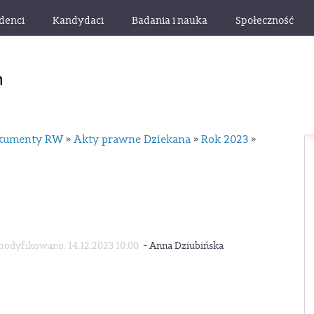
denci
Kandydaci
Badania i nauka
Społeczność
okumenty RW
Akty prawne Dziekana
Rok 2023
»
»
»
-
odyfikowano: 14.12.2023 10:00
Anna Dziubińska