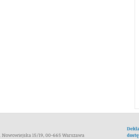
Dekla
dostę
ul. Nowowiejska 15/19, 00-665 Warszawa