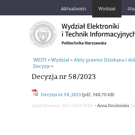
Aktualności
Wydział
Stu
WEITI
Wydział
Akty prawne Dziekana i d
»
»
Decyzje
»
Decyzja nr 58/2023
Decyzja nr 58_2023
(pdf, 348,70 kB)
-
Opublikowano: 03.11.2023 09:03
Anna Dziubińska
Zm