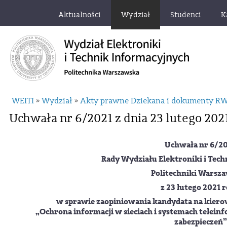
Aktualności
Wydział
Studenci
K
WEITI
Wydział
Akty prawne Dziekana i dokumenty R
»
»
Uchwała nr 6/2021 z dnia 23 lutego 2021
Uchwała nr 6/2
Rady Wydziału Elektroniki i Tec
Politechniki Warsza
z 23 lutego 2021 
w sprawie zaopiniowania kandydata na kie
„Ochrona informacji w sieciach i systemach telein
zabezpieczeń”