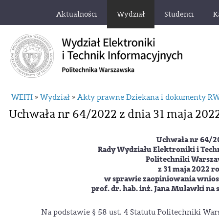
Aktualności
Wydział
Studenci
K
WEITI
Wydział
Akty prawne Dziekana i dokumenty R
»
»
Uchwała nr 64/2022 z dnia 31 maja 2022
Uchwała nr 64/2
Rady Wydziału Elektroniki i Tec
Politechniki Warsza
z 31 maja 2022 r
w sprawie zaopiniowania wnios
prof. dr. hab. inż. Jana Mulawki na
Na podstawie § 58 ust. 4 Statutu Politechniki War