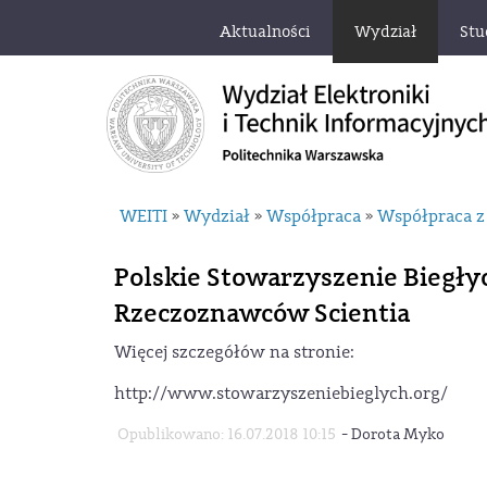
Aktualności
Wydział
Stu
WEITI
Wydział
Współpraca
Współpraca z
»
»
»
Polskie Stowarzyszenie Biegły
Rzeczoznawców Scientia
Więcej szczegółów na stronie:
http://www.stowarzyszeniebieglych.org/
-
Opublikowano: 16.07.2018 10:15
Dorota Myko