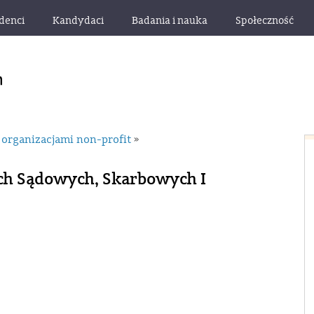
denci
Kandydaci
Badania i nauka
Społeczność
 organizacjami non-profit
»
ch Sądowych, Skarbowych I