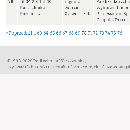
78.
16.04.2014 11:30
mgr inż.
Analiza danych s
Politechnika
Marcin
wykorzystaniem 
Poznańska
Sylwestrzak
Processing in S
Graphics Process
« Poprzedni
1
...
63
64
65
66
67
68
69
70
71
72
73
74
75
76
© 1998-2026 Politechnika Warszawska,
Wydział Elektroniki i Technik Informacyjnych, ul. Nowowiej