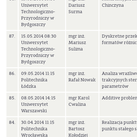
Uniwersytet
Dariusz
Chinczyna
Technologiczno-
Surma
Przyrodniczy w
Bydgoszczy
87.
15.05.2014 08:30
mgr inż.
Dyskretne przek
Uniwersytet
Mariusz
formatów różni
Technologiczno-
Sulima
Przyrodniczy w
Bydgoszczy
86.
09.05.2014 11:15
mgr inż.
Analiza wrażliw
Politechnika
Rafał Nowak
trakcyjnych st
Łódzka
parametrów
85.
08.05.2014 14:15
mgr Karol
Additive problem
Uniwersytet
Cwalina
Warszawski
84.
30.04.2014 11:15
mgr inż.
Realizacja punkt
Politechnika
Bartosz
punktu stałego 
Wrocławska
Kołodziej