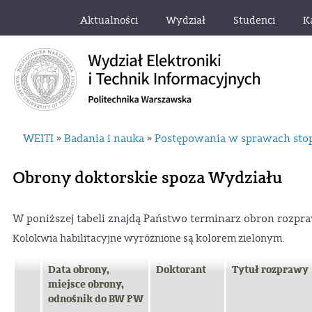
Aktualności
Wydział
Studenci
K
WEITI
Badania i nauka
Postępowania w sprawach sto
»
»
Obrony doktorskie spoza Wydziału
W poniższej tabeli znajdą Państwo terminarz obron rozpr
Kolokwia habilitacyjne wyróżnione są kolorem zielonym
.
Data obrony,
Doktorant
Tytuł rozprawy
miejsce obrony,
odnośnik do BW PW