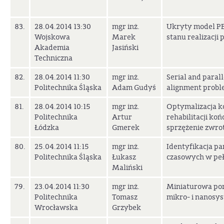
83.
28.04.2014 13:30
mgr inż.
Ukryty model PER
Wojskowa
Marek
stanu realizacj
Akademia
Jasiński
Techniczna
82.
28.04.2014 11:30
mgr inż.
Serial and paral
Politechnika Śląska
Adam Gudyś
alignment proble
81.
28.04.2014 10:15
mgr inż.
Optymalizacja ko
Politechnika
Artur
rehabilitacji ko
Łódzka
Gmerek
sprzężenie zwro
80.
25.04.2014 11:15
mgr inż.
Identyfikacja p
Politechnika Śląska
Łukasz
czasowych w pełn
Maliński
79.
23.04.2014 11:30
mgr inż.
Miniaturowa po
Politechnika
Tomasz
mikro- i nanosy
Wrocławska
Grzybek