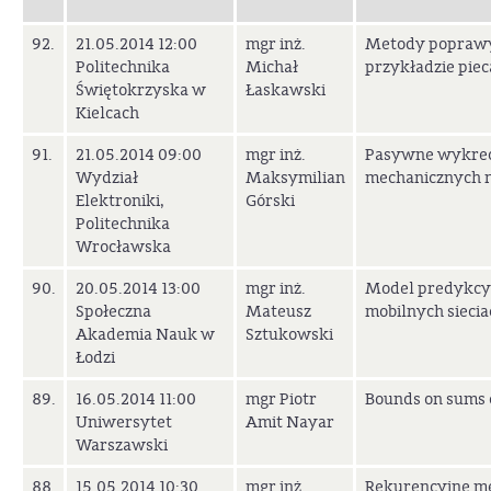
92.
21.05.2014 12:00
mgr inż.
Metody poprawy 
Politechnika
Michał
przykładzie pie
Świętokrzyska w
Łaskawski
Kielcach
91.
21.05.2014 09:00
mgr inż.
Pasywne wykreow
Wydział
Maksymilian
mechanicznych 
Elektroniki,
Górski
Politechnika
Wrocławska
90.
20.05.2014 13:00
mgr inż.
Model predykcyj
Społeczna
Mateusz
mobilnych sieci
Akademia Nauk w
Sztukowski
Łodzi
89.
16.05.2014 11:00
mgr Piotr
Bounds on sums 
Uniwersytet
Amit Nayar
Warszawski
88.
15.05.2014 10:30
mgr inż.
Rekurencyjne met