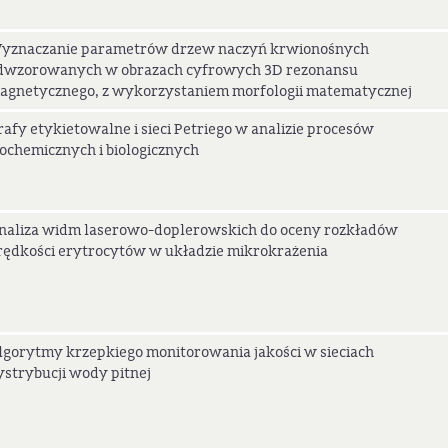
yznaczanie parametrów drzew naczyń krwionośnych
dwzorowanych w obrazach cyfrowych 3D rezonansu
agnetycznego, z wykorzystaniem morfologii matematycznej
rafy etykietowalne i sieci Petriego w analizie procesów
iochemicznych i biologicznych
naliza widm laserowo-doplerowskich do oceny rozkładów
rędkości erytrocytów w układzie mikrokrażenia
lgorytmy krzepkiego monitorowania jakości w sieciach
ystrybucji wody pitnej