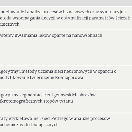
odelowanie i analiza procesów biznesowych oraz symulacyjna
etoda wspomagania decyzji w optymalizacji parametrów ścieżek
linicznych
ystemy uwalniania leków oparte na nanowłóknach
lgorytmy i metody uczenia sieci neuronowych w oparciu o
modyfikowane twierdzenie Kołmogorowa
lgorytmy segmentacji rentgenowskich obrazów
ikrotomograficznych stopów tytanu
rafy etykietowalne i sieci Petriego w analizie procesów
iochemicznych i biologicznych