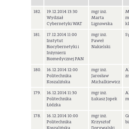
182.
19.12.2014 13:30
mgr inż.
M
Wydział
Marta
m
Cybernetyki WAT
Lignowska
k
181.
17.12.2014 11:00
mgr inż.
S
Instytut
Paweł
Biocybernetyki i
Nakielski
Inżynierii
Biomedycznej PAN
180.
16.12.2014 12:00
mgr inż.
A
Politechnika
Jarosław
z
Koszalińska
Michalkiewicz
179.
16.12.2014 11:30
mgr inż.
A
Politechnika
Łukasz Jopek
m
Łódzka
178.
16.12.2014 10:00
mgr inż.
G
Politechnika
Krzysztof
b
Koszalińska
Dorywalski