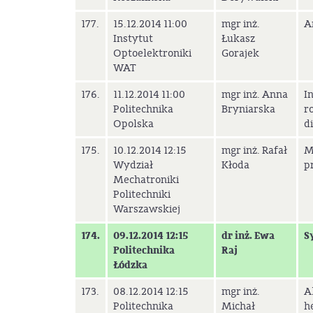
177.
15.12.2014 11:00
mgr inż.
A
Instytut
Łukasz
Optoelektroniki
Gorajek
WAT
176.
11.12.2014 11:00
mgr inż. Anna
I
Politechnika
Bryniarska
r
Opolska
d
175.
10.12.2014 12:15
mgr inż. Rafał
M
Wydział
Kłoda
p
Mechatroniki
Politechniki
Warszawskiej
174.
09.12.2014 12:15
dr inż. Ewa
S
Politechnika
Raj
Łódzka
173.
08.12.2014 12:15
mgr inż.
A
Politechnika
Michał
h