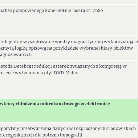
naliza pompowanego koherentnie lasera Cr:ZnSe
nteligentne wyszukiwanie wiedzy diagnostycznej wykorzystujące
ozmytą logikę opisową na przykładzie wybranej klasy obiektów
iagnozowanych
etoda Detekcji i redukcji usterek związanych z kompresją w
rocesie wytwarzania płyt DVD-Video
ystemy chłodzenia mikrokanałowego w elektronice
lgorytmy przetwarzania danych w rozproszonych środowiskach
eterogenicznych dla potrzeb tomografii