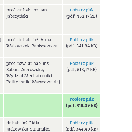
prof. dr hab. inż. Jan
Pobierz plik
Jabczyński
(pdf, 462,17 kB)
j
prof. dr hab. inż. Anna
Pobierz plik
Walawszek-Babiszewska
(pdf, 541,84 kB)
prof. nzw. dr hab. inż.
Pobierz plik
Sabina Żebrowska,
(pdf, 618,17 kB)
Wydział Mechatroniki
Politechniki Warszawskiej
Pobierz plik
(pdf, 518,09 kB)
dr hab. inż. Lidia
Pobierz plik
Jackowska-Strumiłło,
(pdf, 344,49 kB)