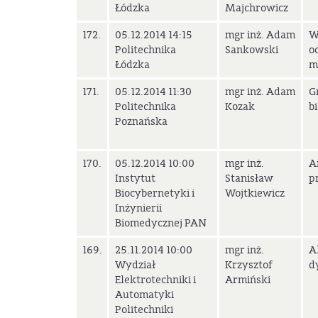
Łódzka
Majchrowicz
172.
05.12.2014 14:15
mgr inż. Adam
W
Politechnika
Sankowski
o
Łódzka
m
171.
05.12.2014 11:30
mgr inż. Adam
G
Politechnika
Kozak
b
Poznańska
170.
05.12.2014 10:00
mgr inż.
A
Instytut
Stanisław
p
Biocybernetyki i
Wojtkiewicz
Inżynierii
Biomedycznej PAN
169.
25.11.2014 10:00
mgr inż.
A
Wydział
Krzysztof
d
Elektrotechniki i
Armiński
Automatyki
Politechniki