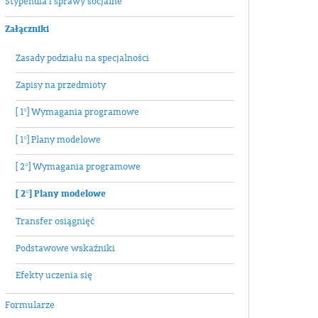
Stypendia i sprawy socjalne
Załączniki
Zasady podziału na specjalności
Zapisy na przedmioty
[ 1°] Wymagania programowe
[ 1°] Plany modelowe
[ 2°] Wymagania programowe
[ 2°] Plany modelowe
Transfer osiągnięć
Podstawowe wskaźniki
Efekty uczenia się
Formularze