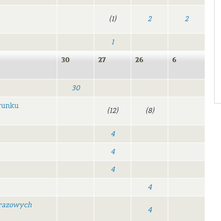
(1)
2
2
1
30
27
26
6
30
runku
(12)
(8)
4
4
4
4
brazowych
4