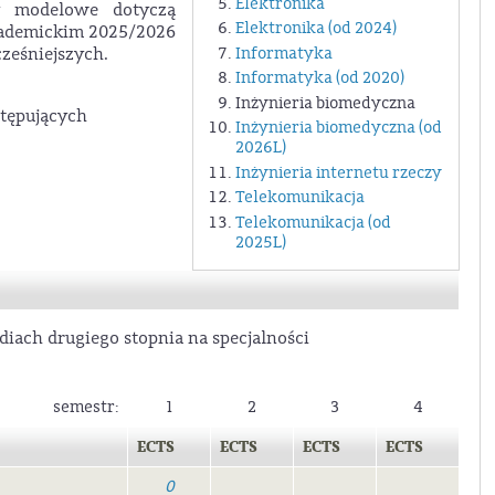
Elektronika
y modelowe dotyczą
Elektronika (od 2024)
akademickim 2025/2026
Informatyka
ześniejszych.
Informatyka (od 2020)
Inżynieria biomedyczna
tępujących
Inżynieria biomedyczna (od
2026L)
Inżynieria internetu rzeczy
Telekomunikacja
Telekomunikacja (od
2025L)
diach drugiego stopnia na specjalności
semestr:
1
2
3
4
ECTS
ECTS
ECTS
ECTS
0