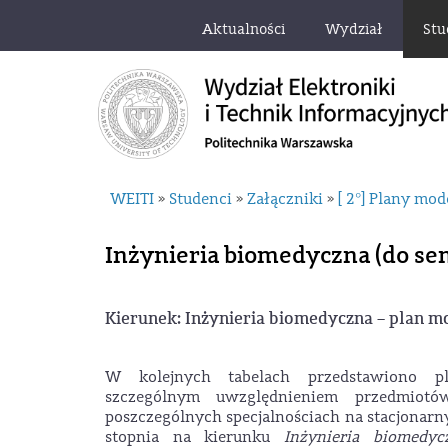
Aktualności
Wydział
Stu
WEITI
Studenci
Załączniki
[ 2°] Plany mo
»
»
»
Inżynieria biomedyczna (do sem
Kierunek: Inżynieria biomedyczna – plan 
W kolejnych tabelach przedstawiono p
szczególnym uwzględnieniem przedmiotó
poszczególnych specjalnościach na stacjonarn
stopnia na kierunku
Inżynieria biomedyc