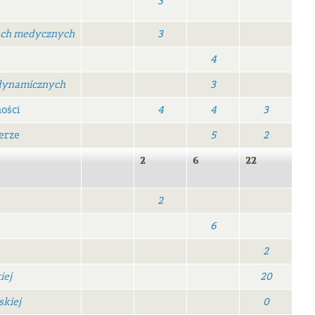
3
ch medycznych
3
4
dynamicznych
3
ości
4
4
3
erze
5
2
2
6
22
2
6
2
iej
20
skiej
0