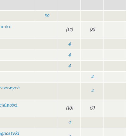
30
runku
(12)
(8)
4
4
4
4
brazowych
4
jalności
(10)
(7)
4
gnostyki