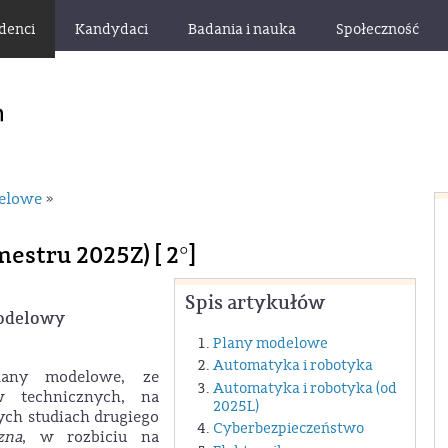
denci
Kandydaci
Badania i nauka
Społeczność
delowe
»
estru 2025Z) [ 2°]
Spis artykułów
modelowy
Plany modelowe
Automatyka i robotyka
lany modelowe, ze
Automatyka i robotyka (od
w technicznych, na
2025L)
ych studiach drugiego
Cyberbezpieczeństwo
zna
, w rozbiciu na