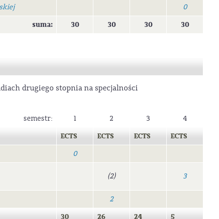
skiej
0
suma:
30
30
30
30
diach drugiego stopnia na specjalności
semestr:
1
2
3
4
ECTS
ECTS
ECTS
ECTS
0
(2)
3
2
30
26
24
5