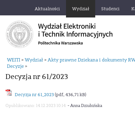
Aktualności
Wydział
Studenci
K
WEITI
Wydział
Akty prawne Dziekana i dokumenty R
»
»
Decyzje
»
Decyzja nr 61/2023
Decyzja nr 61_2023
(pdf, 436,71 kB)
-
Opublikowano: 14.12.2023 10:14
Anna Dziubińska