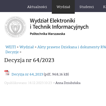
Aktualności
Wydział
Studenci
K
WEITI
Wydział
Akty prawne Dziekana i dokumenty R
»
»
Decyzje
»
Decyzja nr 64/2023
Decyzja nr 64_2023
(pdf, 968,16 kB)
-
Opublikowano: 14.12.2023 10:23
Anna Dziubińska