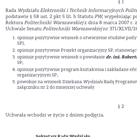
§ 1
Rada
Wydziału Elektroniki i Technik Informacyjnych Polit
podstawie § 58 ust. 2 pkt 5 lit. b Statutu
PW,
wypełniając po
Rektora
Politechniki Warszawskiej
z dnia 8 marca 2007 r.
Uchwale Senatu
Politechniki Warszawskiej
nr 371/XLVII/201
opiniuje pozytywnie wniosek o utworzenie studiów pody
SP);
opiniuje pozytywnie Projekt organizacyjny SP, stanowiący
dr. inż. Rober
opiniuje pozytywnie wniosek o powołanie
SP;
opiniuje pozytywnie program kształcenia i zakładane efe
organizacyjnym SP;
powołuje na wniosek Dziekana
Wydziału
Radę Programową
załączniku nr 2 do niniejszej uchwały.
§ 2
Uchwała wchodzi w życie z dniem podjęcia.
Sekretarz Rady Wydziału