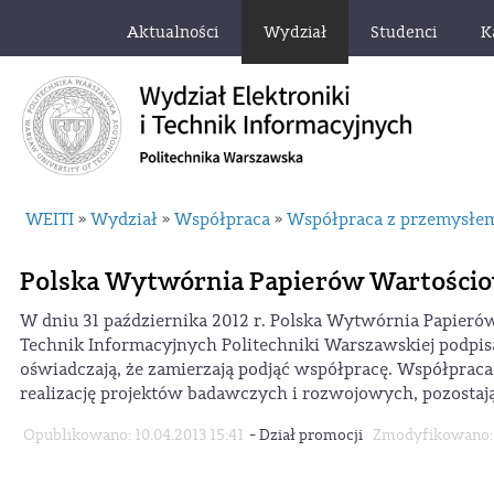
Aktualności
Wydział
Studenci
K
WEITI
Wydział
Współpraca
Współpraca z przemysłem,
»
»
»
Polska Wytwórnia Papierów Wartości
W dniu 31 października 2012 r. Polska Wytwórnia Papieró
Technik Informacyjnych Politechniki Warszawskiej podpis
oświadczają, że zamierzają podjąć współpracę. Współpraca
realizację projektów badawczych i rozwojowych, pozosta
-
Opublikowano: 10.04.2013 15:41
Dział promocji
Zmodyfikowano: 