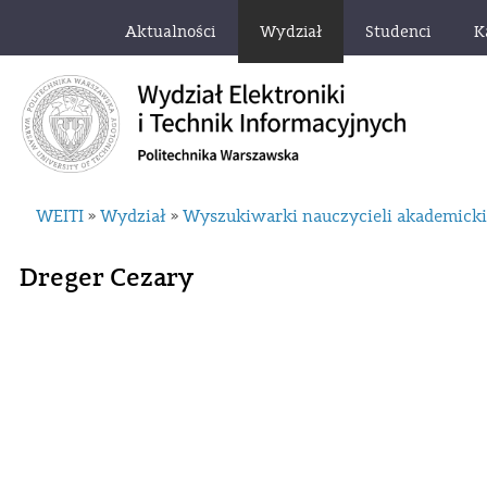
Aktualności
Wydział
Studenci
K
WEITI
Wydział
Wyszukiwarki nauczycieli akademick
»
»
Dreger Cezary