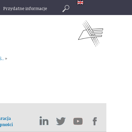
Przydatne informacje
Szukaj
S..
»
racja
pności