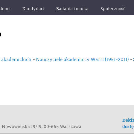
denci
Kandydaci
Badania i nauka
Społeczność
i akademickich
Nauczyciele akademiccy WEiTI (1951-2011)
»
»
Dekla
dostę
ul. Nowowiejska 15/19, 00-665 Warszawa