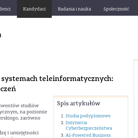
denci
Kandydaci
Badania i nauka
Społeczność
 i systemach teleinformatycznych:
eczeń
Spis artykułów
olwentów studiów
zycznym, na poziomie
Studia podyplomowe
terskiego, zarówno
Inżynieria
Cyberbezpieczeństwa
zę i umiejętności
AI-Powered Business