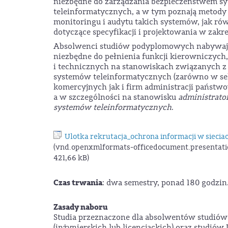
niezbędne do zarządzania bezpieczeństwem s
teleinformatycznych, a w tym poznają metody
monitoringu i audytu takich systemów, jak r
dotyczące specyfikacji i projektowania w zakr
Absolwenci studiów podyplomowych nabywaj
niezbędne do pełnienia funkcji kierowniczych
i technicznych na stanowiskach związanych 
systemów teleinformatycznych (zarówno w se
komercyjnych jak i firm administracji państwo
a w szczególności na stanowisku
administrato
systemów teleinformatycznych
.
Ulotka rekrutacja_ochrona informacji w siecia
(vnd.openxmlformats-officedocument.presentati
421,66 kB)
Czas trwania
: dwa semestry, ponad 180 godzin
Zasady naboru
Studia przeznaczone dla absolwentów studiów 
(inżynierskich lub licencjackich) oraz studiów I