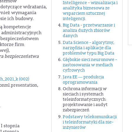
ystemów
Intelligence – wizualizacja i
 dotyczące wdrażania,
analityka biznesowa ze
ównież wymagania
wsparciem sztucznej
esie ich budowy.
inteligencji
Big Data - przetwarzanie i
ą kompetencje
analiza dużych zbiorów
, administracyjnych
danych
z bezpieczeństwem
Data Science - algorytmy,
ktorze firm
narzędzia i aplikacje dla
wej),
problemów typu Big Data
ra bezpieczeństwa
Głębokie sieci neuronowe -
zastosowania w mediach
cyfrowych
Java EE ― produkcja
ch_2021_k (002)
oprogramowania
onml.presentation,
Ochrona informacji w
sieciach i systemach
teleinformatycznych:
projektowanie i audyt
.
zabezpieczeń
Podstawy telekomunikacji
i teleinformatyki dla nie-
I stopnia
inżynierów
I stopnia