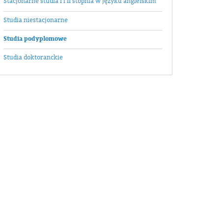
Stacjonarne studia I i II stopnia w języku angielskim
Studia niestacjonarne
Studia podyplomowe
Studia doktoranckie