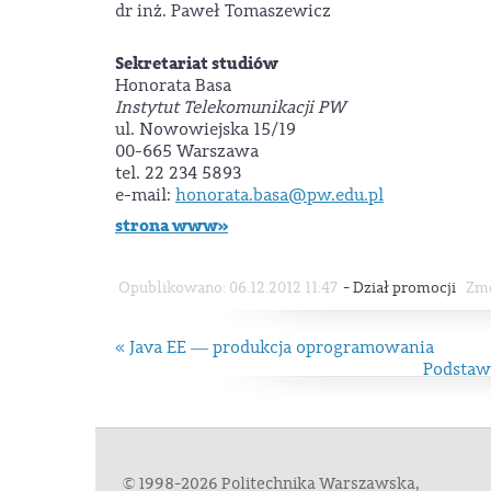
dr inż. Paweł Tomaszewicz
Sekretariat studiów
Honorata Basa
Instytut Telekomunikacji PW
ul. Nowowiejska 15/19
00-665 Warszawa
tel. 22 234 5893
e-mail:
honorata.basa@pw.edu.pl
strona www»
-
Opublikowano: 06.12.2012 11:47
Dział promocji
Zmo
« Java EE ― produkcja oprogramowania
Podstawy
© 1998-2026 Politechnika Warszawska,