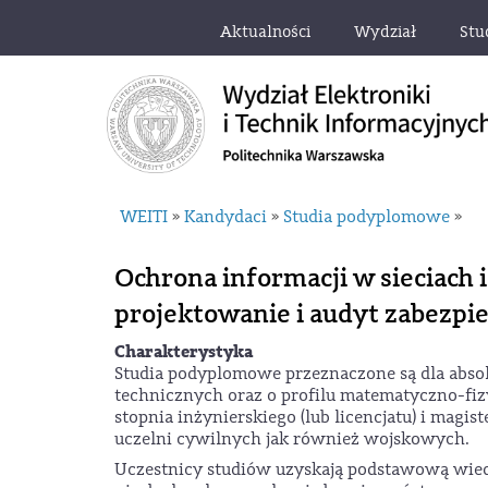
Aktualności
Wydział
Stu
WEITI
Kandydaci
Studia podyplomowe
»
»
»
Ochrona informacji w sieciach
projektowanie i audyt zabezpi
Charakterystyka
Studia podyplomowe przeznaczone są dla abs
technicznych oraz o profilu matematyczno-fi
stopnia inżynierskiego (lub licencjatu) i magis
uczelni cywilnych jak również wojskowych.
Uczestnicy studiów uzyskają podstawową wied