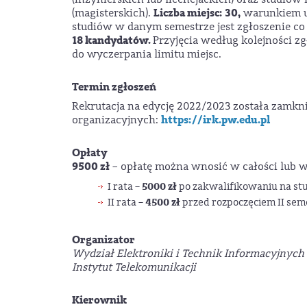
Liczba miejsc: 30,
(magisterskich).
warunkiem u
studiów w danym semestrze jest zgłoszenie co
18
kandydatów.
Przyjęcia według kolejności z
do wyczerpania limitu miejsc.
Termin zgłoszeń
Rekrutacja na edycję 2022/2023 została zamkn
https://irk.pw.edu.pl
organizacyjnych:
Opłaty
9500 zł
– opłatę można wnosić w całości lub 
5000 zł
I rata –
po zakwalifikowaniu na stu
4500 zł
II rata –
przed rozpoczęciem II sem
Organizator
Wydział Elektroniki i Technik Informacyjnych
Instytut Telekomunikacji
Kierownik