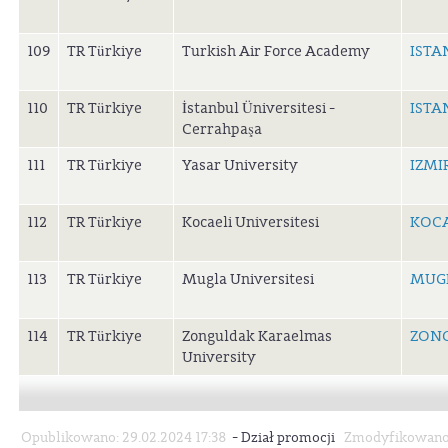
109
TR Türkiye
Turkish Air Force Academy
ISTA
110
TR Türkiye
İstanbul Üniversitesi -
ISTA
Cerrahpaşa
111
TR Türkiye
Yasar University
IZMI
112
TR Türkiye
Kocaeli Universitesi
KOCA
113
TR Türkiye
Mugla Universitesi
MUG
114
TR Türkiye
Zonguldak Karaelmas
ZON
University
-
Opublikowano: 29.02.2024 17:38
Dział promocji
Zmodyfikowano: 