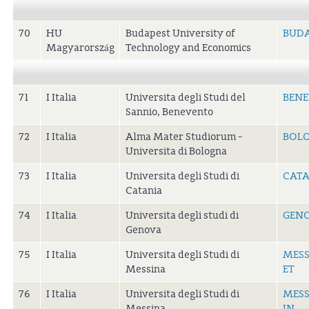
70
HU
Budapest University of
BUDA
Magyarország
Technology and Economics
71
I Italia
Universita degli Studi del
BENE
Sannio, Benevento
72
I Italia
Alma Mater Studiorum -
BOL
Universita di Bologna
73
I Italia
Universita degli Studi di
CATA
Catania
74
I Italia
Universita degli studi di
GEN
Genova
75
I Italia
Universita degli Studi di
MESS
Messina
ET
76
I Italia
Universita degli Studi di
MESS
Messina
IN