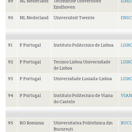
89
NL Nederland
Technische Universiteit
EIND
Eindhoven
90
NL Nederland
Universiteit Twente
ENSC
91
P Portugal
Instituto Politécnico de Lisboa
LISB
92
P Portugal
Tecnico Lisboa Universidade
LISB
de Lisboa
93
P Portugal
Universidade Lusiada-Lisboa
LISB
94
P Portugal
Instituto Politecnico de Viana
VIA
do Castelo
95
RO România
Universitatea Politehnica din
BUCU
București