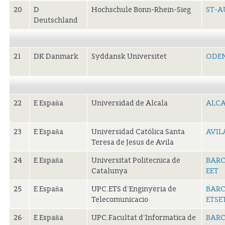
20
D
Hochschule Bonn-Rhein-Sieg
ST-A
Deutschland
21
DK Danmark
Syddansk Universitet
ODEN
22
E España
Universidad de Alcala
ALCA
23
E España
Universidad Católica Santa
AVIL
Teresa de Jesus de Avila
24
E España
Universitat Politecnica de
BARC
Catalunya
EET
25
E España
UPC.ETS d'Enginyeria de
BARC
Telecomunicacio
ETSE
26
E España
UPC.Facultat d'Informatica de
BARC