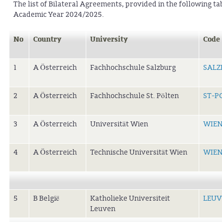
The list of Bilateral Agreements, provided in the following tab
Academic Year 2024/2025.
No
Country
University
Code
1
A Österreich
Fachhochschule Salzburg
SALZ
2
A Österreich
Fachhochschule St. Pölten
ST-P
3
A Österreich
Universität Wien
WIEN
4
A Österreich
Technische Universität Wien
WIEN
5
B België
Katholieke Universiteit
LEUV
Leuven