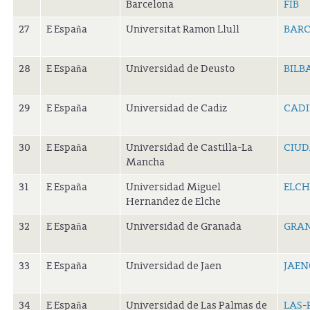
Barcelona
FIB
27
E España
Universitat Ramon Llull
BARC
28
E España
Universidad de Deusto
BILB
29
E España
Universidad de Cadiz
CADI
30
E España
Universidad de Castilla-La
CIUD
Mancha
31
E España
Universidad Miguel
ELCH
Hernandez de Elche
32
E España
Universidad de Granada
GRA
33
E España
Universidad de Jaen
JAEN
34
E España
Universidad de Las Palmas de
LAS-