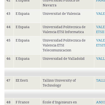
42
E España
Universidad Publica de
PAM
Navarra
43
E España
Universitat de Valencia
VALE
44
E España
Universidad Politecnica de
VALE
Valencia ETSI Informatica
ETSII
45
E España
Universidad Politecnica de
VALE
Valencia ETSI
ETSI
Telecomunicacion
46
E España
Universidad de Valladolid
VALL
47
EE Eesti
Tallinn University of
TALL
Technology
48
F France
École d'Ingénieurs en
ANJ