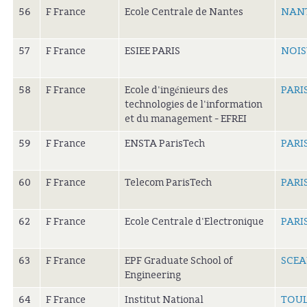
56
F France
Ecole Centrale de Nantes
NANT
57
F France
ESIEE PARIS
NOIS
58
F France
Ecole d'ingénieurs des
PARI
technologies de l'information
et du management - EFREI
59
F France
ENSTA ParisTech
PARI
60
F France
Telecom ParisTech
PARI
62
F France
Ecole Centrale d'Electronique
PARI
63
F France
EPF Graduate School of
SCEA
Engineering
64
F France
Institut National
TOU