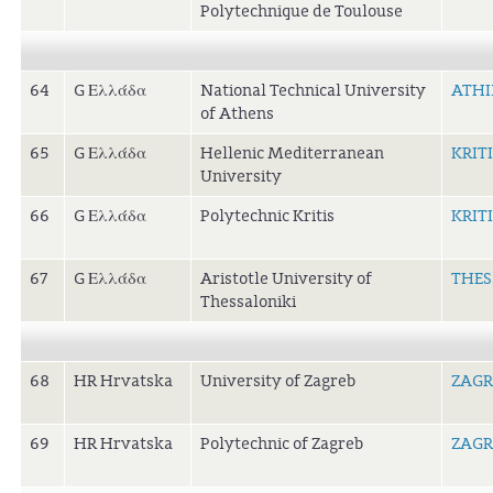
Polytechnique de Toulouse
64
G Ελλάδα
National Technical University
ATHI
of Athens
65
G Ελλάδα
Hellenic Mediterranean
KRIT
University
66
G Ελλάδα
Polytechnic Kritis
KRIT
67
G Ελλάδα
Aristotle University of
THES
Thessaloniki
68
HR Hrvatska
University of Zagreb
ZAGR
69
HR Hrvatska
Polytechnic of Zagreb
ZAGR