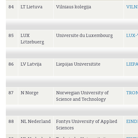
84
LT Lietuva
Vilniaus kolegija
VILN
85
LUX
Universite du Luxembourg
LUX-
Lëtzebuerg
86
LV Latvija
Liepājas Universitāte
LIEP
87
N Norge
Norwegian University of
TRO
Science and Technology
88
NL Nederland
Fontys University of Applied
EIN
Sciences