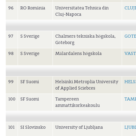
96
RO România
Universitatea Tehnica din
CLUJ
Cluj-Napoca
97
S Sverige
Chalmers tekniska högskola,
GOTE
Göteborg
98
S Sverige
Mälardalens högskola
VAST
99
SF Suomi
Helsinki Metroplia University
HELS
of Applied Sciebces
100
SF Suomi
Tampereen
TAMP
ammattikorkeakoulu
101
SI Slovinsko
University of Ljubljana
LJUB