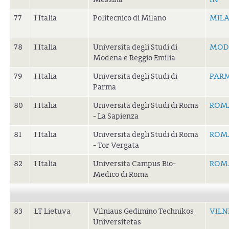
77
I Italia
Politecnico di Milano
MIL
78
I Italia
Universita degli Studi di
MOD
Modena e Reggio Emilia
79
I Italia
Universita degli Studi di
PAR
Parma
80
I Italia
Universita degli Studi di Roma
ROM
- La Sapienza
81
I Italia
Universita degli Studi di Roma
ROM
- Tor Vergata
82
I Italia
Universita Campus Bio-
ROM
Medico di Roma
83
LT Lietuva
Vilniaus Gedimino Technikos
VILN
Universitetas