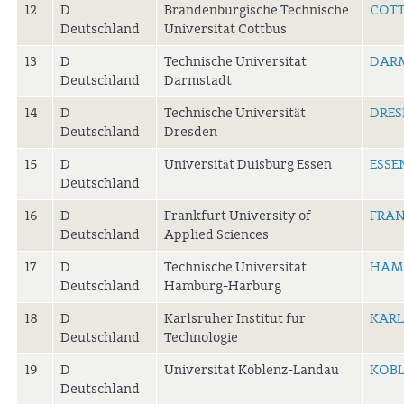
12
D
Brandenburgische Technische
COTT
Deutschland
Universitat Cottbus
13
D
Technische Universitat
DAR
Deutschland
Darmstadt
14
D
Technische Universität
DRES
Deutschland
Dresden
15
D
Universität Duisburg Essen
ESSE
Deutschland
16
D
Frankfurt University of
FRA
Deutschland
Applied Sciences
17
D
Technische Universitat
HAM
Deutschland
Hamburg-Harburg
18
D
Karlsruher Institut fur
KARL
Deutschland
Technologie
19
D
Universitat Koblenz-Landau
KOBL
Deutschland