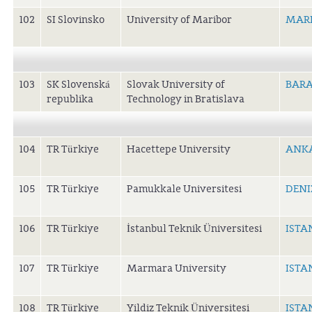
102
SI Slovinsko
University of Maribor
MARI
103
SK Slovenská
Slovak University of
BARA
republika
Technology in Bratislava
104
TR Türkiye
Hacettepe University
ANK
105
TR Türkiye
Pamukkale Universitesi
DENI
106
TR Türkiye
İstanbul Teknik Üniversitesi
ISTA
107
TR Türkiye
Marmara University
ISTA
108
TR Türkiye
Yildiz Teknik Üniversitesi
ISTA