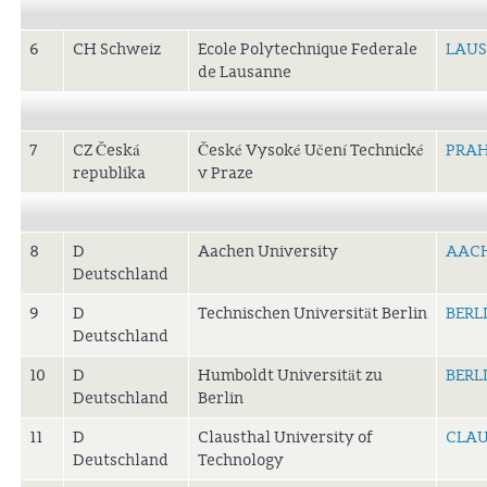
6
CH Schweiz
Ecole Polytechnique Federale
LAU
de Lausanne
7
CZ Česká
České Vysoké Učení Technické
PRAH
republika
v Praze
8
D
Aachen University
AAC
Deutschland
9
D
Technischen Universität Berlin
BERL
Deutschland
10
D
Humboldt Universität zu
BERL
Deutschland
Berlin
11
D
Clausthal University of
CLAU
Deutschland
Technology