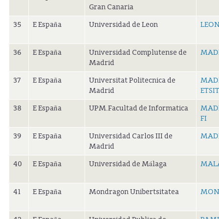
Gran Canaria
35
E España
Universidad de Leon
LEON
36
E España
Universidad Complutense de
MAD
Madrid
37
E España
Universitat Politecnica de
MADR
Madrid
ETSI
38
E España
UPM.Facultad de Informatica
MADR
FI
39
E España
Universidad Carlos III de
MADR
Madrid
40
E España
Universidad de Málaga
MAL
41
E España
Mondragon Unibertsitatea
MON