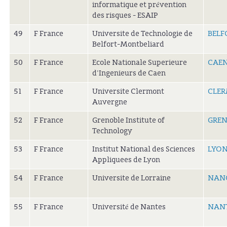
informatique et prévention
des risques - ESAIP
49
F France
Universite de Technologie de
BELF
Belfort-Montbeliard
50
F France
Ecole Nationale Superieure
CAE
d'Ingenieurs de Caen
51
F France
Universite Clermont
CLE
Auvergne
52
F France
Grenoble Institute of
GREN
Technology
53
F France
Institut National des Sciences
LYON
Appliquees de Lyon
54
F France
Universite de Lorraine
NAN
55
F France
Université de Nantes
NANT