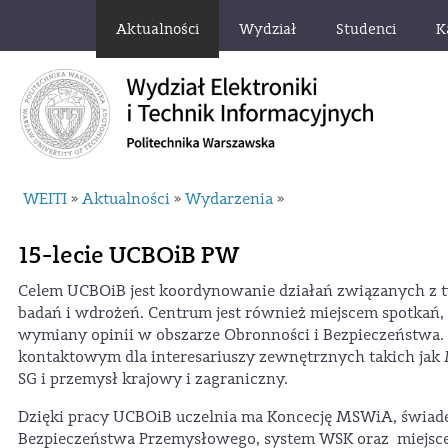
Aktualności
Wydział
Studenci
K
WEITI
Aktualności
Wydarzenia
»
»
»
15-lecie UCBOiB PW
Celem UCBOiB jest koordynowanie działań związanych z 
badań i wdrożeń. Centrum jest również miejscem spotkań, 
wymiany opinii w obszarze Obronności i Bezpieczeństwa. 
kontaktowym dla interesariuszy zewnętrznych takich ja
SG i przemysł krajowy i zagraniczny.
Dzięki pracy UCBOiB uczelnia ma Koncecję MSWiA, świa
Bezpieczeństwa Przemysłowego, system WSK oraz miejsce