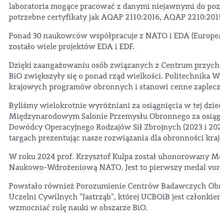
laboratoria mogące pracować z danymi niejawnymi do p
potrzebne certyfikaty jak AQAP 2110:2016, AQAP 2210:201
Ponad 30 naukowców współpracuje z NATO i EDA (Europea
zostało wiele projektów EDA i EDF.
Dzięki zaangażowaniu osób związanych z Centrum przycho
BiO zwiększyły się o ponad rząd wielkości. Politechnika 
krajowych programów obronnych i stanowi cenne zaplecz
Byliśmy wielokrotnie wyróżniani za osiągnięcia w tej dzi
Międzynarodowym Salonie Przemysłu Obronnego za osią
Dowódcy Operacyjnego Rodzajów Sił Zbrojnych (2023 i 2024
targach prezentując nasze rozwiązania dla obronności kraj
W roku 2024 prof. Krzysztof Kulpa został uhonorowany 
Naukowo-Wdrożeniową NATO. Jest to pierwszy medal von 
Powstało również Porozumienie Centrów Badawczych Obr
Uczelni Cywilnych "Jastrząb", której UCBOiB jest członkie
wzmocniać rolę nauki w obszarze BiO.