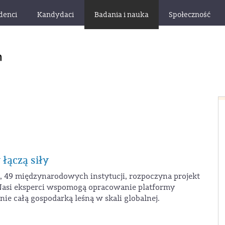
denci
Kandydaci
Badania i nauka
Społeczność
łączą siły
49 międzynarodowych instytucji, rozpoczyna projekt
Nasi eksperci wspomogą opracowanie platformy
ie całą gospodarką leśną w skali globalnej.