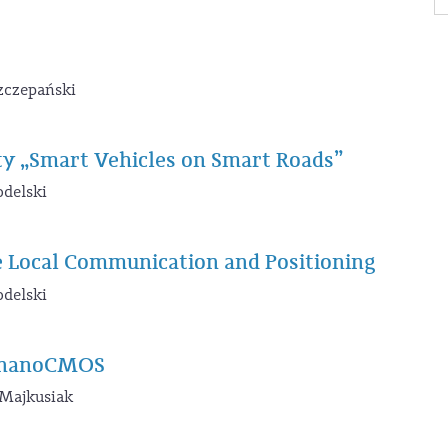
Szczepański
ty „Smart Vehicles on Smart Roads”
odelski
e Local Communication and Positioning
odelski
i nanoCMOS
n Majkusiak