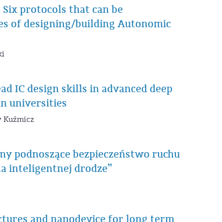
 Six protocols that can be
es of designing/building Autonomic
ki
d IC design skills in advanced deep
n universities
aw Kuźmicz
my podnoszące bezpieczeństwo ruchu
a inteligentnej drodze”
tures and nanodevice for long term