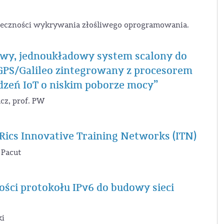
teczności wykrywania złośliwego oprogramowania.
wy, jednoukładowy system scalony do
j GPS/Galileo zintegrowany z procesorem
zeń IoT o niskim poborze mocy”
acz, prof. PW
cs Innovative Training Networks (ITN)
ej Pacut
ści protokołu IPv6 do budowy sieci
ki