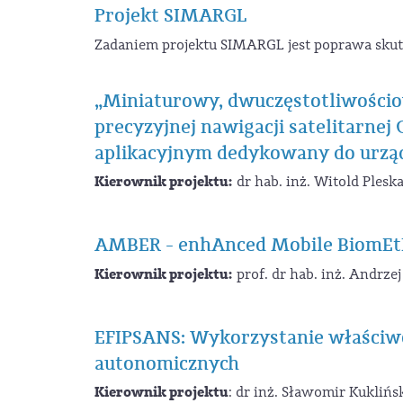
Projekt SIMARGL
Zadaniem projektu SIMARGL jest poprawa sku
„Miniaturowy, dwuczęstotliwościo
precyzyjnej nawigacji satelitarne
aplikacyjnym dedykowany do urząd
Kierownik projektu:
dr hab. inż. Witold Plesk
AMBER - enhAnced Mobile BiomEtRi
Kierownik projektu:
prof. dr hab. inż. Andrz
EFIPSANS: Wykorzystanie właściwo
autonomicznych
Kierownik projektu
: dr inż. Sławomir Kuklińs