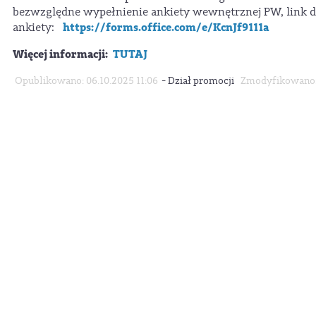
bezwzględne wypełnienie ankiety wewnętrznej PW, link 
https://forms.office.com/e/KcnJf9111a
ankiety:
Więcej informacji:
TUTAJ
-
Opublikowano: 06.10.2025 11:06
Dział promocji
Zmodyfikowano: 