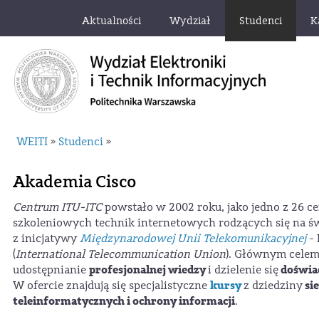
Aktualności
Wydział
Studenci
K
WEITI
Studenci
»
»
Akademia Cisco
Centrum ITU-ITC
powstało w 2002 roku, jako jedno z 26 c
szkoleniowych technik internetowych rodzących się na ś
z inicjatywy
Międzynarodowej Unii Telekomunikacyjnej
- 
(
International Telecommunication Union
). Głównym cele
profesjonalnej wiedzy
doświa
udostępnianie
i dzielenie się
kursy
sie
W ofercie znajdują się specjalistyczne
z dziedziny
teleinformatycznych i ochrony informacji
.