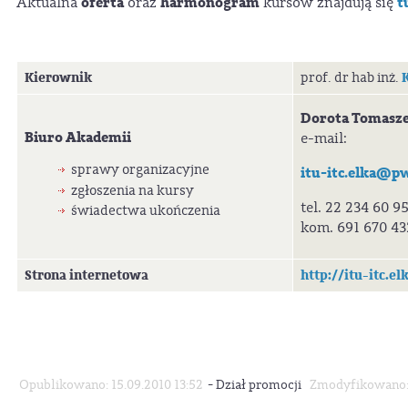
oferta
harmonogram
t
Aktualna
oraz
kursów znajdują się
Kierownik
K
prof. dr hab inż.
Dorota Tomasz
Biuro Akademii
e-mail:
sprawy organizacyjne
itu-itc.elka@pw
zgłoszenia na kursy
tel. 22 234 60 9
świadectwa ukończenia
kom. 691 670 4
Strona internetowa
http://itu-itc.el
-
Opublikowano: 15.09.2010 13:52
Dział promocji
Zmodyfikowano: 