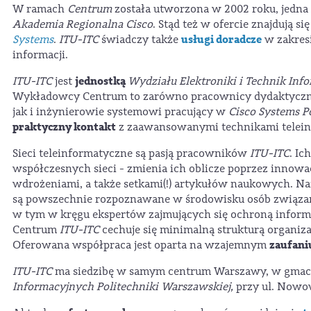
W ramach
Centrum
została utworzona w 2002 roku, jedna 
Akademia Regionalna Cisco
. Stąd też w ofercie znajdują 
usługi doradcze
Systems
.
ITU-ITC
świadczy także
w zakresi
informacji.
jednostką
ITU-ITC
jest
Wydziału Elektroniki i Technik Inf
Wykładowcy Centrum to zarówno pracownicy dydaktyczni 
jak i inżynierowie systemowi pracujący w
Cisco Systems P
praktyczny kontakt
z zaawansowanymi technikami telei
Sieci teleinformatyczne są pasją pracowników
ITU-ITC
. Ic
współczesnych sieci - zmienia ich oblicze poprzez innowa
wdrożeniami, a także setkami(!) artykułów naukowych. N
są powszechnie rozpoznawane w środowisku osób związan
w tym w kręgu ekspertów zajmujących się ochroną inform
Centrum
ITU-ITC
cechuje się minimalną strukturą organiza
zaufan
Oferowana współpraca jest oparta na wzajemnym
ITU-ITC
ma siedzibę w samym centrum Warszawy, w gma
Informacyjnych Politechniki Warszawskiej,
przy ul. Nowowi