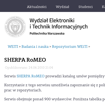
Aktualności
Wydział
Studenci
K
WEITI
Badania i nauka
Repozytorium WEiTI
»
»
»
SHERPA RoMEO
Opublikowano: 24.06.2010 21:04
Serwis
SHERPA RoMEO
prowadzi katalog umów pomiędzy 
Korzystanie z tego serwisu umożliwia zapoznanie się z 
prac w repozytoriach.
Serwis obejmuje ponad 900 wydawców. Poniższa tabelka pod