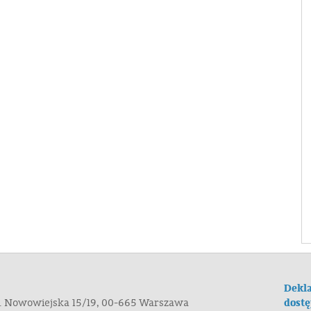
Dekla
dostę
ul. Nowowiejska 15/19, 00-665 Warszawa