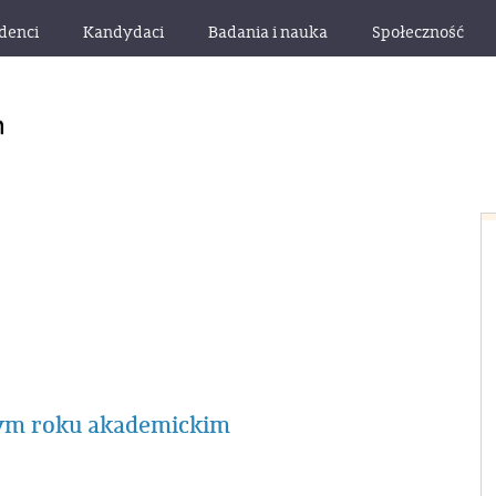
denci
Kandydaci
Badania i nauka
Społeczność
ym roku akademickim