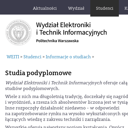
Aktualności
Wydział
Studenci
K
WEITI
Studenci
Informacje o studiach
»
»
»
Studia podyplomowe
Wydział Elektroniki i Technik Informacyjnych
oferuje cał
studiów podyplomowych.
Wiele z nich ma długoletnią tradycję, doczekały się nagród
i wyróżnień, a rzesza ich absolwentów liczona jest w tysią
Inne rozpoczęły działalność niedawno - w odpowiedzi
na zapotrzebowanie rynku na wysoko wykształconych spe
łączących wiedzę z zakresu techniki i zarządzania.
Wszystkie oferują najwyższy poziom kształcenia. Oprócz